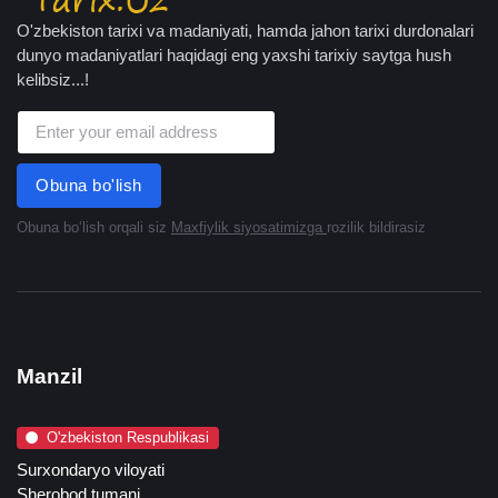
O'zbekiston tarixi va madaniyati, hamda jahon tarixi durdonalari
dunyo madaniyatlari haqidagi eng yaxshi tarixiy saytga hush
kelibsiz...!
Obuna bo'lish
Obuna boʻlish orqali siz
Maxfiylik siyosatimizga
rozilik bildirasiz
Manzil
O'zbekiston Respublikasi
Surxondaryo viloyati
Sherobod tumani