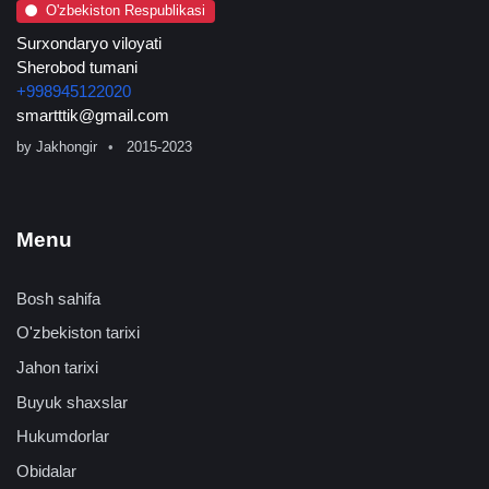
O'zbekiston Respublikasi
Surxondaryo viloyati
Sherobod tumani
+998945122020
smartttik@gmail.com
by
Jakhongir
2015-2023
Menu
Bosh sahifa
O'zbekiston tarixi
Jahon tarixi
Buyuk shaxslar
Hukumdorlar
Obidalar