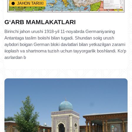
JAHON TARIXI
G‘ARB MAMLAKATLARI
Birinchi jahon urushi 1918-yil 11-noyabrda Germaniyaning
Antantaga taslim boiishi bilan tugadi. Shundan soiig urush
aybdori boigan German bloki davlatlari bilan yetkazilgan zarami
iioplash va shartnoma tuzish uchun tayyorgarlik boshlandi. Ko‘p
asrlardan b