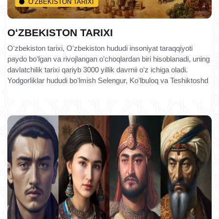
O‘ZBEKISTON TARIXI
OʻZBEKISTON TARIXI
Oʻzbekiston tarixi, Oʻzbekiston hududi insoniyat taraqqiyoti
paydo boʻlgan va rivojlangan oʻchoqlardan biri hisoblanadi, uning
davlatchilik tarixi qariyb 3000 yillik davrnii oʻz ichiga oladi.
Yodgorliklar hududi boʻlmish Selengur, Koʻlbuloq va Teshiktoshd