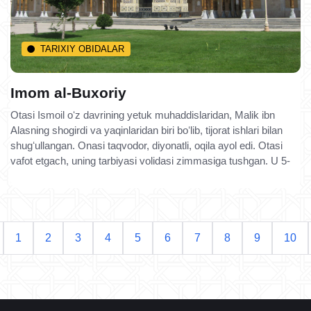
TARIXIY OBIDALAR
Imom al-Buxoriy
Otasi Ismoil oʻz davrining yetuk muhaddislaridan, Malik ibn
Alasning shogirdi va yaqinlaridan biri boʻlib, tijorat ishlari bilan
shugʻullangan. Onasi taqvodor, diyonatli, oqila ayol edi. Otasi
vafot etgach, uning tarbiyasi volidasi zimmasiga tushgan. U 5-
1
2
3
4
5
6
7
8
9
10