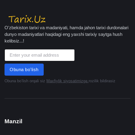
O'zbekiston tarixi va madaniyati, hamda jahon tarixi durdonalari
dunyo madaniyatlari haqidagi eng yaxshi tarixiy saytga hush
kelibsiz...!
Obuna bo'lish
Obuna boʻlish orqali siz
Maxfiylik siyosatimizga
rozilik bildirasiz
Manzil