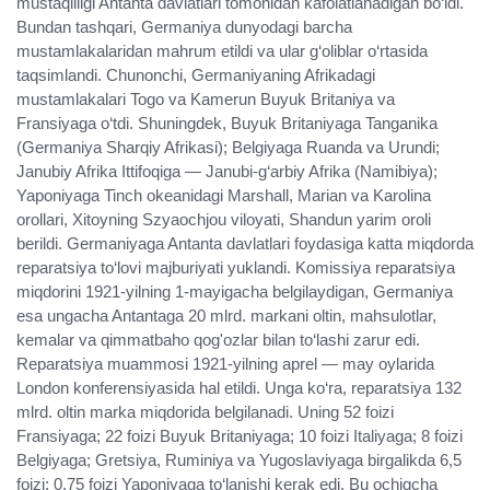
mustaqilligi Antanta davlatlari tomonidan kafolatlanadigan bo‘ldi.
Bundan tashqari, Germaniya dunyodagi barcha
mustamlakalaridan mahrum etildi va ular g‘oliblar o‘rtasida
taqsimlandi. Chunonchi, Germaniyaning Afrikadagi
mustamlakalari Togo va Kamerun Buyuk Britaniya va
Fransiyaga o‘tdi. Shuningdek, Buyuk Britaniyaga Tanganika
(Germaniya Sharqiy Afrikasi); Belgiyaga Ruanda va Urundi;
Janubiy Afrika Ittifoqiga — Janubi-g‘arbiy Afrika (Namibiya);
Yaponiyaga Tinch okeanidagi Marshall, Marian va Karolina
orollari, Xitoyning Szyaochjou viloyati, Shandun yarim oroli
berildi. Germaniyaga Antanta davlatlari foydasiga katta miqdorda
reparatsiya to‘lovi majburiyati yuklandi. Komissiya reparatsiya
miqdorini 1921-yilning 1-mayigacha belgilaydigan, Germaniya
esa ungacha Antantaga 20 mlrd. markani oltin, mahsulotlar,
kemalar va qimmatbaho qog'ozlar bilan to‘lashi zarur edi.
Reparatsiya muammosi 1921-yilning aprel — may oylarida
London konferensiyasida hal etildi. Unga ko‘ra, reparatsiya 132
mlrd. oltin marka miqdorida belgilanadi. Uning 52 foizi
Fransiyaga; 22 foizi Buyuk Britaniyaga; 10 foizi Italiyaga; 8 foizi
Belgiyaga; Gretsiya, Ruminiya va Yugoslaviyaga birgalikda 6,5
foizi; 0,75 foizi Yaponiyaga to‘lanishi kerak edi. Bu ochiqcha