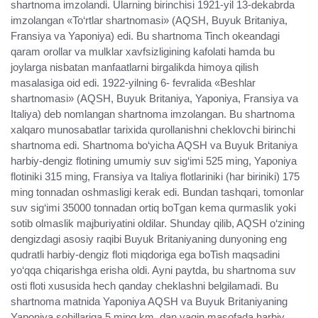
shartnoma imzolandi. Ularning birinchisi 1921-yil 13-dekabrda
imzolangan «To‘rtlar shartnomasi» (AQSH, Buyuk Britaniya,
Fransiya va Yaponiya) edi. Bu shartnoma Tinch okeandagi
qaram orollar va mulklar xavfsizligining kafolati hamda bu
joylarga nisbatan manfaatlarni birgalikda himoya qilish
masalasiga oid edi. 1922-yilning 6- fevralida «Beshlar
shartnomasi» (AQSH, Buyuk Britaniya, Yaponiya, Fransiya va
Italiya) deb nomlangan shartnoma imzolangan. Bu shartnoma
xalqaro munosabatlar tarixida qurollanishni cheklovchi birinchi
shartnoma edi. Shartnoma bo‘yicha AQSH va Buyuk Britaniya
harbiy-dengiz flotining umumiy suv sig‘imi 525 ming, Yaponiya
flotiniki 315 ming, Fransiya va Italiya flotlariniki (har biriniki) 175
ming tonnadan oshmasligi kerak edi. Bundan tashqari, tomonlar
suv sig‘imi 35000 tonnadan ortiq boTgan kema qurmaslik yoki
sotib olmaslik majburiyatini oldilar. Shunday qilib, AQSH o‘zining
dengizdagi asosiy raqibi Buyuk Britaniyaning dunyoning eng
qudratli harbiy-dengiz floti miqdoriga ega boTish maqsadini
yo‘qqa chiqarishga erisha oldi. Ayni paytda, bu shartnoma suv
osti floti xususida hech qanday cheklashni belgilamadi. Bu
shartnoma matnida Yaponiya AQSH va Buyuk Britaniyaning
Yaponiya sohillariga 5 ming km. dan yaqin masofada harbiy