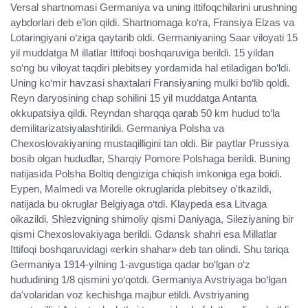
Versal shartnomasi Germaniya va uning ittifoqchilarini urushning
aybdorlari deb e’lon qildi. Shartnomaga ko‘ra, Fransiya Elzas va
Lotaringiyani o‘ziga qaytarib oldi. Germaniyaning Saar viloyati 15
yil muddatga M illatlar Ittifoqi boshqaruviga berildi. 15 yildan
so‘ng bu viloyat taqdiri plebitsey yordamida hal etiladigan bo‘ldi.
Uning ko‘mir havzasi shaxtalari Fransiyaning mulki bo‘lib qoldi.
Reyn daryosining chap sohilini 15 yil muddatga Antanta
okkupatsiya qildi. Reyndan sharqqa qarab 50 km hudud to‘la
demilitarizatsiyalashtirildi. Germaniya Polsha va
Chexoslovakiyaning mustaqilligini tan oldi. Bir paytlar Prussiya
bosib olgan hududlar, Sharqiy Pomore Polshaga berildi. Buning
natijasida Polsha Boltiq dengiziga chiqish imkoniga ega boidi.
Eypen, Malmedi va Morelle okruglarida plebitsey o'tkazildi,
natijada bu okruglar Belgiyaga o‘tdi. Klaypeda esa Litvaga
oikazildi. Shlezvigning shimoliy qismi Daniyaga, Sileziyaning bir
qismi Chexoslovakiyaga berildi. Gdansk shahri esa Millatlar
Ittifoqi boshqaruvidagi «erkin shahar» deb tan olindi. Shu tariqa
Germaniya 1914-yilning 1-avgustiga qadar bo‘lgan o‘z
hududining 1/8 qismini yo‘qotdi. Germaniya Avstriyaga bo‘lgan
da'volaridan voz kechishga majbur etildi. Avstriyaning