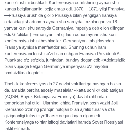
kuni o‘z ishini boshladi. Konferensiya ochilishining aynan shu
kunga belgilanganligi bejiz emas edi. 1870— 1871-yilgi Fransiya
—Prussiya urushida g‘olib Prussiya bilan yengilgan lransiya
o‘rtasidagi shartnoma aynan shu saroyda imzolangan va 18-
yanvar kuni shu saroyda Germaniya imperiya deb e’lon qilingan
edi. G ‘oliblar ( lermaniyani tahqirlash uchun aynan shu kuni
konferensiya ishini boshladilar. Germaniyani tahqirlashdan
Fransiya ayniqsa manfaatdor edi. Shuning uchun ham
konferensiyani kirish so'zi bilan ochgan Fransiya Prezidenti A.
Puankare o‘z so‘zida, jumladan, bunday degan edi: «Adolatsizlik
bilan vujudga kelgan Germaniya imperiyasi o‘z hayotini
baxtsizlikda tugatdi»
Tinchlik konferensiyasida 27 davlat vakillari qatnashgan bo‘lsa-
da, amalda barcha asosiy masalalar «katta uchlik» deb atalgan
(AQSH, Buyuk Britaniya va Fransiya) davlat rahbarlari
tomonidan hal etildi. Ularning ichida Fransiya bosh vaziri Joij
Klemanso o'zining jo‘shqin nutqlari bilan ajralib turar va o‘ta
qiziqqonligi tufayli «yo‘lbars» degan laqab olgan edi.
Konferensiyaga to‘rtlar ittifoqi davlatlari hamda Sovet Rossiyasi
taklif etilmadi.