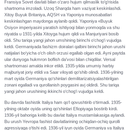
Fransiya Sovet davlati bilan o‘zaro hujum qilmaslik to‘g‘risida
shartnoma imzoladi. Uzoq Sharqda ham vaziyat keskinlashdi.
Xitoy Buyuk Britaniya, AQSH va Yaponiya munosabatlari
keskinlashgan maydonga aylanib qoldi. Yaponiya «Buyuk
Osiyo» imperiyasini yaratish ishtiyoqi bilan yonmoqda va shu
niyatda u 1931-yilda Xitoyga hujum qildi va Manjuriyani bosib
oldi. Shu tariqa yangi jahon umshining birinchi o‘chog‘i vujudga
keldi. Germaniyada fashizm doiralari qalbini birinchi jahon urushi
natijalari bo‘yicha o‘ch olish orzusi egallab olgan edi. Ayni paytda
ular dunyoga hukmron boflish da’vosi bilan chiqdilar. Versal
shartnomasi amalda inkor etildi. 1935-yilda umumiy harbiy
majburiyat joriy etildi va Saar viloyati qo‘shib olindi. 1936-yilning
mart oyida Germaniya qo‘shinlari demilitarizatsiyalashtirilgan
zonani egalladi va qurollanish poygasini avj oldirdi. Shu tariqa
yangi jahon urushining ikkinchi o‘chog‘i vujudga keldi.
Bu davrda fashistik Italiya ham qo‘l qovushtirib o‘tirmadi. 1935-
yilning oktabr oyida uning qo‘shinlari Efiopiyaga bostirib kirdi.
1936-yil bahoriga kelib bu davlat Italiya mustamlakasiga aylandi.
Bu urush Yevropa fashist davlatlarining ochiqdan-ochiq qurolli
agressiyaga o‘tishi edi. 1936-yil iyun oyida Germaniya va Italiya