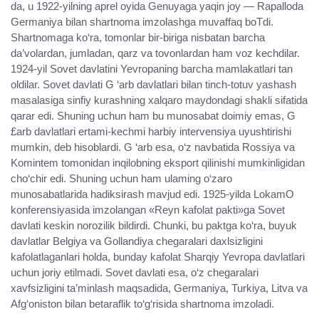
da, u 1922-yilning aprel oyida Genuyaga yaqin joy — Rapalloda
Germaniya bilan shartnoma imzolashga muvaffaq boTdi.
Shartnomaga ko‘ra, tomonlar bir-biriga nisbatan barcha
da’volardan, jumladan, qarz va tovonlardan ham voz kechdilar.
1924-yil Sovet davlatini Yevropaning barcha mamlakatlari tan
oldilar. Sovet davlati G ‘arb davlatlari bilan tinch-totuv yashash
masalasiga sinfiy kurashning xalqaro maydondagi shakli sifatida
qarar edi. Shuning uchun ham bu munosabat doimiy emas, G
£arb davlatlari ertami-kechmi harbiy intervensiya uyushtirishi
mumkin, deb hisoblardi. G ‘arb esa, o‘z navbatida Rossiya va
Komintem tomonidan inqilobning eksport qilinishi mumkinligidan
cho‘chir edi. Shuning uchun ham ulaming o‘zaro
munosabatlarida hadiksirash mavjud edi. 1925-yilda LokamO
konferensiyasida imzolangan «Reyn kafolat pakti»ga Sovet
davlati keskin norozilik bildirdi. Chunki, bu paktga ko‘ra, buyuk
davlatlar Belgiya va Gollandiya chegaralari daxlsizligini
kafolatlaganlari holda, bunday kafolat Sharqiy Yevropa davlatlari
uchun joriy etilmadi. Sovet davlati esa, o‘z chegaralari
xavfsizligini ta’minlash maqsadida, Germaniya, Turkiya, Litva va
Afg‘oniston bilan betaraflik to‘g‘risida shartnoma imzoladi.