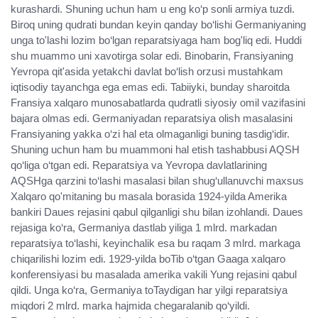
kurashardi. Shuning uchun ham u eng ko‘p sonli armiya tuzdi.
Biroq uning qudrati bundan keyin qanday bo‘lishi Germaniyaning
unga to'lashi lozim bo‘lgan reparatsiyaga ham bog'liq edi. Huddi
shu muammo uni xavotirga solar edi. Binobarin, Fransiyaning
Yevropa qit'asida yetakchi davlat bo‘lish orzusi mustahkam
iqtisodiy tayanchga ega emas edi. Tabiiyki, bunday sharoitda
Fransiya xalqaro munosabatlarda qudratli siyosiy omil vazifasini
bajara olmas edi. Germaniyadan reparatsiya olish masalasini
Fransiyaning yakka o‘zi hal eta olmaganligi buning tasdig‘idir.
Shuning uchun ham bu muammoni hal etish tashabbusi AQSH
qo‘liga o‘tgan edi. Reparatsiya va Yevropa davlatlarining
AQSHga qarzini to‘lashi masalasi bilan shug‘ullanuvchi maxsus
Xalqaro qo'mitaning bu masala borasida 1924-yilda Amerika
bankiri Daues rejasini qabul qilganligi shu bilan izohlandi. Daues
rejasiga ko‘ra, Germaniya dastlab yiliga 1 mlrd. markadan
reparatsiya to‘lashi, keyinchalik esa bu raqam 3 mlrd. markaga
chiqarilishi lozim edi. 1929-yilda boTib o‘tgan Gaaga xalqaro
konferensiyasi bu masalada amerika vakili Yung rejasini qabul
qildi. Unga ko‘ra, Germaniya toTaydigan har yilgi reparatsiya
miqdori 2 mlrd. marka hajmida chegaralanib qo‘yildi.