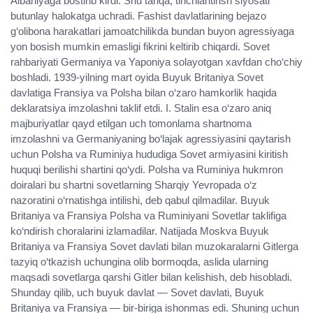
Albaniyaga bostirib kirdi. Shu tariqa, tinchlantirish siyosati
butunlay halokatga uchradi. Fashist davlatlarining bejazo
g‘olibona harakatlari jamoatchilikda bundan buyon agressiyaga
yon bosish mumkin emasligi fikrini keltirib chiqardi. Sovet
rahbariyati Germaniya va Yaponiya solayotgan xavfdan cho‘chiy
boshladi. 1939-yilning mart oyida Buyuk Britaniya Sovet
davlatiga Fransiya va Polsha bilan o‘zaro hamkorlik haqida
deklaratsiya imzolashni taklif etdi. I. Stalin esa o‘zaro aniq
majburiyatlar qayd etilgan uch tomonlama shartnoma
imzolashni va Germaniyaning bo‘lajak agressiyasini qaytarish
uchun Polsha va Ruminiya hududiga Sovet armiyasini kiritish
huquqi berilishi shartini qo‘ydi. Polsha va Ruminiya hukmron
doiralari bu shartni sovetlarning Sharqiy Yevropada o‘z
nazoratini o‘rnatishga intilishi, deb qabul qilmadilar. Buyuk
Britaniya va Fransiya Polsha va Ruminiyani Sovetlar taklifiga
ko‘ndirish choralarini izlamadilar. Natijada Moskva Buyuk
Britaniya va Fransiya Sovet davlati bilan muzokaralarni Gitlerga
tazyiq o‘tkazish uchungina olib bormoqda, aslida ularning
maqsadi sovetlarga qarshi Gitler bilan kelishish, deb hisobladi.
Shunday qilib, uch buyuk davlat — Sovet davlati, Buyuk
Britaniya va Fransiya — bir-biriga ishonmas edi. Shuning uchun