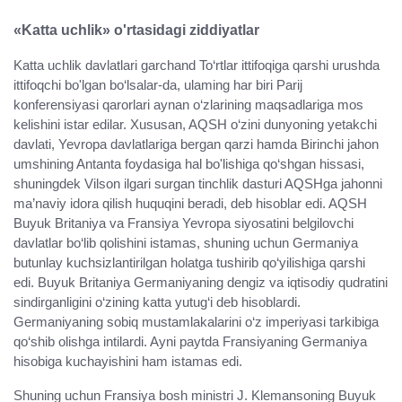
«Katta uchlik» o'rtasidagi ziddiyatlar
Katta uchlik davlatlari garchand To‘rtlar ittifoqiga qarshi urushda
ittifoqchi bo'lgan bo‘lsalar-da, ulaming har biri Parij
konferensiyasi qarorlari aynan o‘zlarining maqsadlariga mos
kelishini istar edilar. Xususan, AQSH o‘zini dunyoning yetakchi
davlati, Yevropa davlatlariga bergan qarzi hamda Birinchi jahon
umshining Antanta foydasiga hal bo'lishiga qo‘shgan hissasi,
shuningdek Vilson ilgari surgan tinchlik dasturi AQSHga jahonni
ma’naviy idora qilish huquqini beradi, deb hisoblar edi. AQSH
Buyuk Britaniya va Fransiya Yevropa siyosatini belgilovchi
davlatlar bo‘lib qolishini istamas, shuning uchun Germaniya
butunlay kuchsizlantirilgan holatga tushirib qo‘yilishiga qarshi
edi. Buyuk Britaniya Germaniyaning dengiz va iqtisodiy qudratini
sindirganligini o‘zining katta yutug‘i deb hisoblardi.
Germaniyaning sobiq mustamlakalarini o‘z imperiyasi tarkibiga
qo‘shib olishga intilardi. Ayni paytda Fransiyaning Germaniya
hisobiga kuchayishini ham istamas edi.
Shuning uchun Fransiya bosh ministri J. Klemansoning Buyuk