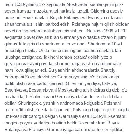
ham 1939-yilning 12- avgustida Moskvada boshlangan ingliz-
sovet-fransuz muzokaralari natijasiz tugadi. Gitlerning asosiy
maqsadi Sovet davlati, Buyuk Britaniya va Fransiya o‘rtasida
shartnoma tuzilishini barbod etish, Polshaga hujum qilish oldidan
sovetlarning betaraf qolishiga erishish edi. Natijada 1939-yil 23-
avgustda Sovet davlati bilan Germaniya o‘rtasida o‘zaro hujum
qilmaslik to‘g‘risida shartnom a im zolandi. Shartnom a 10-yil
muddatga tuzildi. Unda tomonlaming biri boshqa davlat bilan
urushga tortilganda, ikkinchi tomon betaraf qolishi yozib
qo‘yilgan va, ayni paytda, shartnomaga yashirin ahdnomalar
ham ilova qilingan edi. Bu yashirln ahdnomalarda Sharqiy
Yevropani Sovet davlati va Germaniyaning ta’sir doiralariga
bo‘lib olish nazarda tutilgan edi. Gitler Finlyandiya, Latviya,
Estoniya va Bessarabiyani Moskvaning ta’sir doirasida deb, o‘z
navbatida, I. Stalin Litvani Germaniya ta’sir doirasida deb tan
oldilar. Shuningdek, yashirin ahdnomada kelgusida Polshani
ham bo‘lib olish ko‘zda tutilgan edi. Polshaga hujum qilish haqida
uzil-kesil bir qarorga kelgan Germaniya esa 1939-yil 1-sentabr
tongida polyak yerlariga bostirib keldi. 3-sentabr kuni Buyuk
Britaniya va Fransiya Germaniyaga qarshi urush e’lon qildilar.