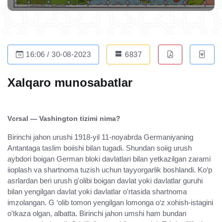
16:06 / 30-08-2023
6837
Xalqaro munosabatlar
Vcrsal — Vashington tizimi nima?
Birinchi jahon urushi 1918-yil 11-noyabrda Germaniyaning
Antantaga taslim boiishi bilan tugadi. Shundan soiig urush
aybdori boigan German bloki davlatlari bilan yetkazilgan zarami
iioplash va shartnoma tuzish uchun tayyorgarlik boshlandi. Ko‘p
asrlardan beri urush g'olibi boigan davlat yoki davlatlar guruhi
bilan yengilgan davlat yoki davlatlar o'rtasida shartnoma
imzolangan. G ‘olib tomon yengilgan lomonga o‘z xohish-istagini
o'tkaza olgan, albatta. Birinchi jahon umshi ham bundan