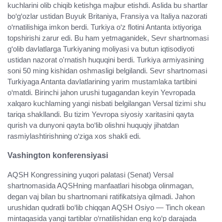
kuchlarini olib chiqib ketishga majbur etishdi. Aslida bu shartlar
bo‘g‘ozlar ustidan Buyuk Britaniya, Fransiya va Italiya nazorati
o‘rnatilishiga imkon berdi. Turkiya o‘z flotini Antanta ixtiyoriga
topshirishi zarur edi. Bu ham yetmaganidek, Sevr shartnomasi
g‘olib davlatlarga Turkiyaning moliyasi va butun iqtisodiyoti
ustidan nazorat o'rnatish huquqini berdi. Turkiya armiyasining
soni 50 ming kishidan oshmasligi belgilandi. Sevr shartnomasi
Turkiyaga Antanta davlatlarining yarim mustamlaka tartibini
o‘matdi. Birinchi jahon urushi tugagandan keyin Yevropada
xalqaro kuchlaming yangi nisbati belgilangan Versal tizimi shu
tariqa shakllandi. Bu tizim Yevropa siyosiy xaritasini qayta
qurish va dunyoni qayta bo‘lib olishni huquqiy jihatdan
rasmiylashtirishning o‘ziga xos shakli edi.
Vashington konferensiyasi
AQSH Kongressining yuqori palatasi (Senat) Versal
shartnomasida AQSHning manfaatlari hisobga olinmagan,
degan vaj bilan bu shartnomani ratifikatsiya qilmadi. Jahon
urushidan qudratli bo‘lib chiqqan AQSH Osiyo — Tinch okean
mintaqasida yangi tartiblar o‘rnatilishidan eng ko‘p darajada