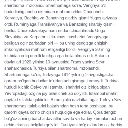
shartnoma imzolandi. Shartnomaga ko‘ra, Vengriya o‘z
hududining ancha qismidan mahrum etildi. Chunonchi,
Xorvatiya, Bachka va Banatning g‘arbiy qismi Yugoslaviyaga
o‘tdi. Ruminiyaga Transilvaniya va Banatning sharqiy qismi
berildi. Chexoslovakiya ham esdan chiqarilmadi. Unga
Slovakiya va Karpatorti Ukrainasi nasib etdi. Vengriyaga
berilgan og‘ir zarbadan biri — bu uning dengizga chiqish
imkoniyatidan mahrum etilganligi bo‘ldi. Vengriya 30 ming
kishidan ortiq qurolli kuchga ega bo‘la olmas edi. Antanta
davlatlari 1920-yilning 10-avgustida Fransiyaning Sevr
shaharchasida Turkiya bilan shartnoma imzolashdi.
Shartnomaga ko‘ra, Turkiyaga 1914-yilning 1-avgustigacha
qaram bo‘lgan hududlar to‘rtdan uch qismga kamaydi. Turkiya
hududi Kichik Osiyo va Istambul shahrini o‘z ichiga olgan
Yevropadagi ozgina joy bilan cheklab qo‘yildi. Istambul shahri
poytaxt sifatida qoldirildi. Biroq g‘olib davlatlar, agar Turkiya Sevr
shartnomasi talablarini bajarishdan bosh torta boshlasa, bu
qarorni qayta ko‘rib chiqish huquqiga ega edilar. Qora dengiz
bo‘g‘ozlarining barcha davlatlar savdo va harbiy kemalari uchun
ochiq ekanligi belgilab qo‘yildi. Turkiyani bo‘g‘ozlardan o‘z harbiy