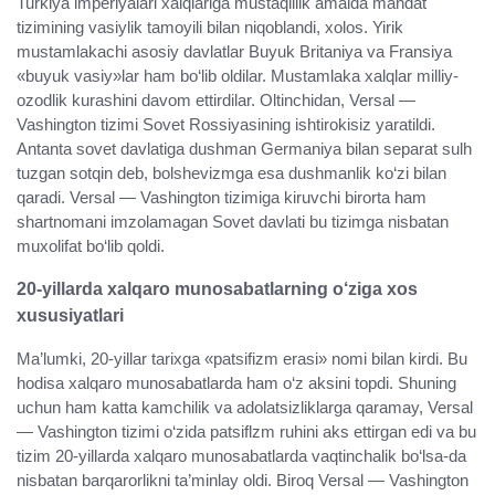
Turkiya imperiyalari xalqlariga mustaqillik amalda mandat
tizimining vasiylik tamoyili bilan niqoblandi, xolos. Yirik
mustamlakachi asosiy davlatlar Buyuk Britaniya va Fransiya
«buyuk vasiy»lar ham bo‘lib oldilar. Mustamlaka xalqlar milliy-
ozodlik kurashini davom ettirdilar. Oltinchidan, Versal —
Vashington tizimi Sovet Rossiyasining ishtirokisiz yaratildi.
Antanta sovet davlatiga dushman Germaniya bilan separat sulh
tuzgan sotqin deb, bolshevizmga esa dushmanlik ko‘zi bilan
qaradi. Versal — Vashington tizimiga kiruvchi birorta ham
shartnomani imzolamagan Sovet davlati bu tizimga nisbatan
muxolifat bo‘lib qoldi.
20-yillarda xalqaro munosabatlarning o‘ziga xos
xususiyatlari
Ma’lumki, 20-yillar tarixga «patsifizm erasi» nomi bilan kirdi. Bu
hodisa xalqaro munosabatlarda ham o‘z aksini topdi. Shuning
uchun ham katta kamchilik va adolatsizliklarga qaramay, Versal
— Vashington tizimi o‘zida patsiflzm ruhini aks ettirgan edi va bu
tizim 20-yillarda xalqaro munosabatlarda vaqtinchalik bo‘lsa-da
nisbatan barqarorlikni ta’minlay oldi. Biroq Versal — Vashington