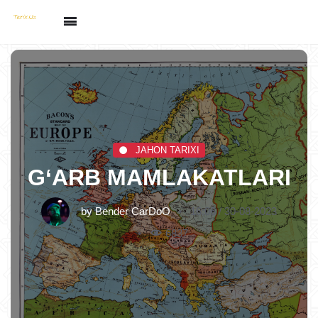
JAHON TARIXI
G‘ARB MAMLAKATLARI
by
Bender CarDoO
16:06 / 30-08-2023
6837