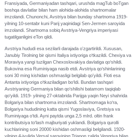
Fransiyada, Germaniyadan tashqari, urushda magTub boTgan
boshqa davlatlar bilan ham alohida-alohida shartnomalar
imzolandi. Chunonchi, Avstriya bilan bunday shartnoma 1919-
yilning 10-sentabr kuni Parij yaqinidagi Sen-Jermen saroyida
imzolandi. Shartnoma sobiq Avstriya-Vengriya imperiyasi
tugatilganligini eTon qildi.
Avstriya hududi esa sezilarli darajada o'zgartirildi. Xususan,
Janubiy Tirolning bir qismi Italiya ixtiyoriga o‘tkazildi. Chexiya va
Moraviya yangi tuzilgan Chexoslovakiya davlatiga qo‘shildi.
Bukovina esa Ruminiyaga nasib etdi. Avstriya qo‘shinlarining
soni 30 ming kishidan oshmasligi belgilab qo'yildi. Floti esa
Antanta ixtiyoriga o‘tkaziladigan bo‘ldi. Bundan tashqari
Avstriyaning Germaniya bilan qo‘shilishi batamom taqiqlab
qo‘yildi. 1919- yilning 27-oktabrida Parijga yaqin Neyi shahrida
Bolgariya bilan shartnoma imzolandi. Shartnomaga ko‘ra,
Bolgariya hududining katta qismi Yugoslaviya, Gretsiya va
Ruminiyaga o‘tdi. Ayni paytda unga 2,5 mlrd. oltin frank
kontributsiya to‘lash majburiyati yuklandi. Bolgariya qurolli
kuchlarining soni 20000 kishidan oshmasligi belgilandi. 1920-
yilning 4-iyulida Versal saroyining Trianon zalida Vengriya bilan