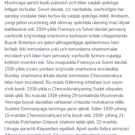
Moskvaga qarshi burib yuborish yo‘li bilan saqlab qolishga
intilgan bo‘lsalar, Sovet davlati, o‘z navbatida, xavfsizligini har
qanday vositalar bilan bo‘lsa-da saqlab qolishga intildi. liinobarin,
yangi jahon urushining oldi olinmay qolishida ularning mas’uliyati
babbaravar edi. 1934-yilda Fransiya va Sovet davlati jamoaviy
xavfsizlik to‘g‘risidagi shartnoma loyihasini ishlab chiqqanlarida
Buyuk Britaniya uni qabul qilmaganligiga ajablanmasa ham
bo‘ladi. Ikki tomonlama yoki uch tomonlama shartnomalar
imzolash yo‘li bilan ham jamoaviy xavfsizlik tizimini vujudga
keltirish mumkin edi. Shu maqsadda Fransiya va Sovet davlati
1935-yilda o‘zaro yordam to‘g‘risida shartnoma imzoladilar.
Bunday shartnoma ikkala davlat tomonidan Chexoslovakiya
bilan ham imzolandi. Bu orada Gitlerning ishtahasi kun sayin
o‘sib bordi. 1938-yilda u Chexoslovakiyaning Sudet viloyatini
talab qildi. Bu masala 1938-yilning 29-sentabrida Myunxenda
Yevropa buyuk davlatlari rahbarlari o‘rtasida muhokama etilib,
Sudetni Germaniyaga berishga qaror qilindi. Gitler 1939-yilning
15-martida Chexoslovakiyani to‘la bosib oldi. 1939- yilning 21-
martida Polshadan Gdansk shahrini talab qildi. 22-martda
Litvaga qarashli Klaypedani egalladi. Aprel oyida Italiya armiyasi