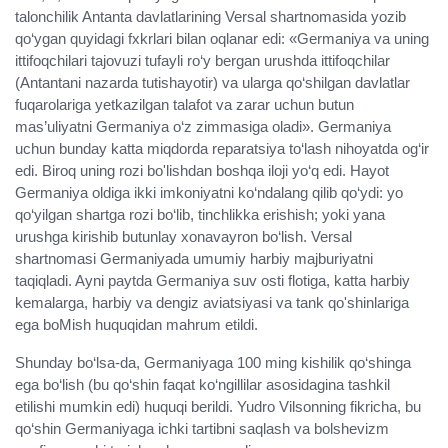
talonchilik Antanta davlatlarining Versal shartnomasida yozib
qo‘ygan quyidagi fxkrlari bilan oqlanar edi: «Germaniya va uning
ittifoqchilari tajovuzi tufayli ro‘y bergan urushda ittifoqchilar
(Antantani nazarda tutishayotir) va ularga qo‘shilgan davlatlar
fuqarolariga yetkazilgan talafot va zarar uchun butun
mas’uliyatni Germaniya o‘z zimmasiga oladi». Germaniya
uchun bunday katta miqdorda reparatsiya to‘lash nihoyatda og‘ir
edi. Biroq uning rozi bo'lishdan boshqa iloji yo‘q edi. Hayot
Germaniya oldiga ikki imkoniyatni ko‘ndalang qilib qo‘ydi: yo
qo‘yilgan shartga rozi bo‘lib, tinchlikka erishish; yoki yana
urushga kirishib butunlay xonavayron bo‘lish. Versal
shartnomasi Germaniyada umumiy harbiy majburiyatni
taqiqladi. Ayni paytda Germaniya suv osti flotiga, katta harbiy
kemalarga, harbiy va dengiz aviatsiyasi va tank qo'shinlariga
ega boMish huquqidan mahrum etildi.
Shunday bo‘lsa-da, Germaniyaga 100 ming kishilik qo‘shinga
ega bo‘lish (bu qo‘shin faqat ko‘ngillilar asosidagina tashkil
etilishi mumkin edi) huquqi berildi. Yudro Vilsonning fikricha, bu
qo‘shin Germaniyaga ichki tartibni saqlash va bolshevizm