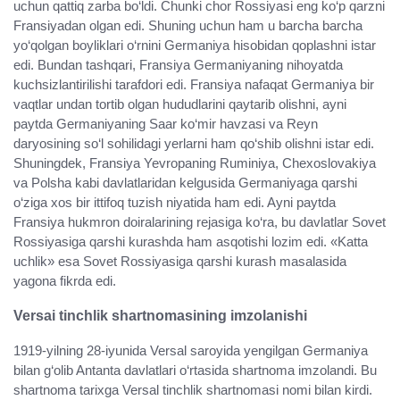
uchun qattiq zarba bo‘ldi. Chunki chor Rossiyasi eng ko‘p qarzni
Fransiyadan olgan edi. Shuning uchun ham u barcha barcha
yo‘qolgan boyliklari o‘rnini Germaniya hisobidan qoplashni istar
edi. Bundan tashqari, Fransiya Germaniyaning nihoyatda
kuchsizlantirilishi tarafdori edi. Fransiya nafaqat Germaniya bir
vaqtlar undan tortib olgan hududlarini qaytarib olishni, ayni
paytda Germaniyaning Saar ko‘mir havzasi va Reyn
daryosining so‘l sohilidagi yerlarni ham qo‘shib olishni istar edi.
Shuningdek, Fransiya Yevropaning Ruminiya, Chexoslovakiya
va Polsha kabi davlatlaridan kelgusida Germaniyaga qarshi
o‘ziga xos bir ittifoq tuzish niyatida ham edi. Ayni paytda
Fransiya hukmron doiralarining rejasiga ko‘ra, bu davlatlar Sovet
Rossiyasiga qarshi kurashda ham asqotishi lozim edi. «Katta
uchlik» esa Sovet Rossiyasiga qarshi kurash masalasida
yagona fikrda edi.
Versai tinchlik shartnomasining imzolanishi
1919-yilning 28-iyunida Versal saroyida yengilgan Germaniya
bilan g‘olib Antanta davlatlari o‘rtasida shartnoma imzolandi. Bu
shartnoma tarixga Versal tinchlik shartnomasi nomi bilan kirdi.