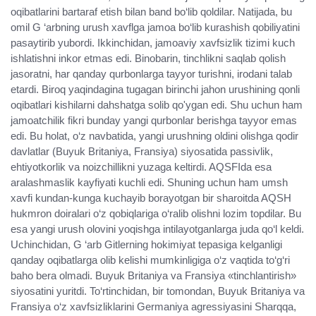
oqibatlarini bartaraf etish bilan band bo‘lib qoldilar. Natijada, bu
omil G ‘arbning urush xavflga jamoa bo‘lib kurashish qobiliyatini
pasaytirib yubordi. Ikkinchidan, jamoaviy xavfsizlik tizimi kuch
ishlatishni inkor etmas edi. Binobarin, tinchlikni saqlab qolish
jasoratni, har qanday qurbonlarga tayyor turishni, irodani talab
etardi. Biroq yaqindagina tugagan birinchi jahon urushining qonli
oqibatlari kishilarni dahshatga solib qo'ygan edi. Shu uchun ham
jamoatchilik fikri bunday yangi qurbonlar berishga tayyor emas
edi. Bu holat, o‘z navbatida, yangi urushning oldini olishga qodir
davlatlar (Buyuk Britaniya, Fransiya) siyosatida passivlik,
ehtiyotkorlik va noizchillikni yuzaga keltirdi. AQSFIda esa
aralashmaslik kayfiyati kuchli edi. Shuning uchun ham umsh
xavfi kundan-kunga kuchayib borayotgan bir sharoitda AQSH
hukmron doiralari o‘z qobiqlariga o‘ralib olishni lozim topdilar. Bu
esa yangi urush olovini yoqishga intilayotganlarga juda qo‘l keldi.
Uchinchidan, G ‘arb Gitlerning hokimiyat tepasiga kelganligi
qanday oqibatlarga olib kelishi mumkinligiga o‘z vaqtida to‘g‘ri
baho bera olmadi. Buyuk Britaniya va Fransiya «tinchlantirish»
siyosatini yuritdi. To‘rtinchidan, bir tomondan, Buyuk Britaniya va
Fransiya o‘z xavfsizliklarini Germaniya agressiyasini Sharqqa,