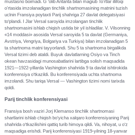
mustasno boimadi. G ‘olib Antanta bilan magiub To'rtlar illifoqi
o'rtasida imzolanadigan tinchlik shartnomasining matnini tuzish
uclnin Fransiya poytaxti Parij shahriga 27 davlat delegatsiyasi
to‘plandi. I Jlar Versal saroyida imzolangan tinchlik
shartnomasini ishlab chiqish ustida bir yil ishladilar. V. Vilsonning
«14 moddasi» asosida Versal saroyida 5 ta davlat (Germaniya,
Avstriya, Vengriya, Bolgariya va Turkiya) bilan imzolanadigan 5
ta shartnoma matni tayyorlandi. Shu 5 ta shartnoma birgalikda
Versal tizimi deb ataldi. Buyuk davlatlarning Osiyo va Tinch
okean havzasidagi munosabatlarini lartibga solish maqsadida
1921—1922-yillarda Vashington shahrida 9 ta davlat ishtirokida
konferensiya o‘tkazildi. Bu konferensiyada uchta shartnoma
imzolandi. Shu tariqa Versal — Vashington tizimi nomi tarixda
qoldi.
Parij tinchlik konferensiyasi
Fransiya bosh vaziri Jorj Klemanso tinchlik shartnomasi
shartlarini ishlab chiqish bo‘yicha xalqaro konferensiyaning Parij
shahrida o‘tkazilishini qattiq turib himoya qildi. Va, nihoyat, u o‘z
maqsadiga erishdi. Parij konferensiyasi 1919-yilning 18-yanvar