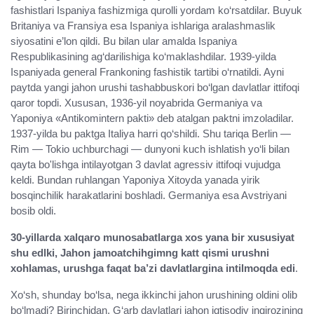
fashistlari Ispaniya fashizmiga qurolli yordam ko‘rsatdilar. Buyuk
Britaniya va Fransiya esa Ispaniya ishlariga aralashmaslik
siyosatini e’lon qildi. Bu bilan ular amalda Ispaniya
Respublikasining ag‘darilishiga ko‘maklashdilar. 1939-yilda
Ispaniyada general Frankoning fashistik tartibi o‘rnatildi. Ayni
paytda yangi jahon urushi tashabbuskori bo‘lgan davlatlar ittifoqi
qaror topdi. Xususan, 1936-yil noyabrida Germaniya va
Yaponiya «Antikomintern pakti» deb atalgan paktni imzoladilar.
1937-yilda bu paktga Italiya harri qo‘shildi. Shu tariqa Berlin —
Rim — Tokio uchburchagi — dunyoni kuch ishlatish yo‘li bilan
qayta bo'lishga intilayotgan 3 davlat agressiv ittifoqi vujudga
keldi. Bundan ruhlangan Yaponiya Xitoyda yanada yirik
bosqinchilik harakatlarini boshladi. Germaniya esa Avstriyani
bosib oldi.
30-yillarda xalqaro munosabatlarga xos yana bir xususiyat
shu edlki, Jahon jamoatchihgimng katt qismi urushni
xohlamas, urushga faqat ba’zi davlatlargina intilmoqda edi
.
Xo‘sh, shunday bo‘lsa, nega ikkinchi jahon urushining oldini olib
bo‘lmadi? Birinchidan, G‘arb davlatlari jahon iqtisodiy inqirozining