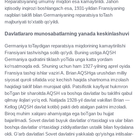
Reparatsiyaning umumiy miqdori esa kamaytirildi. Jahon
iqtisodiy inqirozi boshlangach esa, 1931-yildan Fransiyaning
raqiblari taklifi bilan Germaniyaning reparatsiya toTash
majburiyati to'xtatib qo'yildi.
Davlatlararo munosabatlarning yanada keskinlashuvi
Germaniya toTaydigan reparatsiya miqdorining kamaytirilishi
Fransiyani tashvishga solib qo‘ydi. Buning ustiga AQSH
Germaniya qudratini tiklash yoTida unga katta yordam
ko‘rsatmoqda edi. Shuning uchun ham 1927-yilning aprel oyida
Fransiya tashqi ishlar vaziri A. Brian AQSHga urushdan milliy
siyosat quroli sifatida voz kechish haqida shartnoma imzolash
haqidagi taklif bilan murojaat qildi. Patsifistik kayfiyat hukmron
boTgan bir sharoitda AQSH va boshqa davlatlar bu taklifni qabul
qilmay ilojlari yo‘q edi. Natijada 1928-yil davlat vakillari Brian —
Kellog (AQSH davlat kotibi) pakti deb atalgan paktni imzoladi.
Biroq muhim xalqaro ahamiyatga ega boTgan bu hujjat
bajarilmadi. Sovet davlati buyuk davlatlar o‘rtasidagi va ular bilan
boshqa davlatlar o‘rtasidagi ziddiyatlardan ustalik bilan foydalana
oldi. G‘arb davlatlari Sovet davlatini yakkalab qo‘yishga intilsalar-