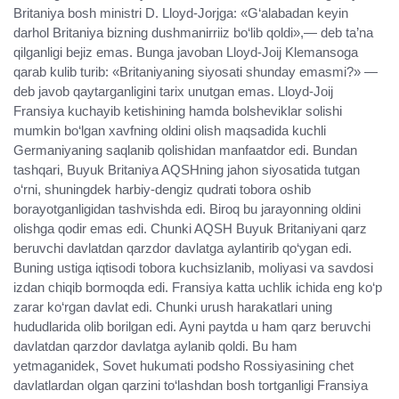
Britaniya bosh ministri D. Lloyd-Jorjga: «G‘alabadan keyin
darhol Britaniya bizning dushmanirriiz bo‘lib qoldi»,— deb ta’na
qilganligi bejiz emas. Bunga javoban Lloyd-Joij Klemansoga
qarab kulib turib: «Britaniyaning siyosati shunday emasmi?» —
deb javob qaytarganligini tarix unutgan emas. Lloyd-Joij
Fransiya kuchayib ketishining hamda bolsheviklar solishi
mumkin bo‘lgan xavfning oldini olish maqsadida kuchli
Germaniyaning saqlanib qolishidan manfaatdor edi. Bundan
tashqari, Buyuk Britaniya AQSHning jahon siyosatida tutgan
o‘rni, shuningdek harbiy-dengiz qudrati tobora oshib
borayotganligidan tashvishda edi. Biroq bu jarayonning oldini
olishga qodir emas edi. Chunki AQSH Buyuk Britaniyani qarz
beruvchi davlatdan qarzdor davlatga aylantirib qo‘ygan edi.
Buning ustiga iqtisodi tobora kuchsizlanib, moliyasi va savdosi
izdan chiqib bormoqda edi. Fransiya katta uchlik ichida eng ko‘p
zarar ko‘rgan davlat edi. Chunki urush harakatlari uning
hududlarida olib borilgan edi. Ayni paytda u ham qarz beruvchi
davlatdan qarzdor davlatga aylanib qoldi. Bu ham
yetmaganidek, Sovet hukumati podsho Rossiyasining chet
davlatlardan olgan qarzini to‘lashdan bosh tortganligi Fransiya