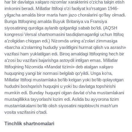
har bir davlatga xalqaro nizomlar xarakterini o‘zicha talqin etish
imkonini beradi. Millatlar Ittifoqi o‘zi faoliyat ko‘rsatgan 1946-
yilgacha amalda biror marta ham jazo choralarini qo‘llay olmadi.
Bunga Ittifoqning amalda Buyuk Britaniya va Fransiya
siyosatining quroliga aylanib qolganligi sabab bo‘ldi. (AQSH
kongressi Versal shartnomasini tasdiqlamaganligi uchun Ittifoq
a’zoligidan chiqqan edi.) Nizomda uning a’zolari zimmasiga
«barcha a’zolarning hududiy yaxlitligini hurmat qilish va asrash»
vazifasi ham yuklatilgan edi. Biroq amaldagi Ittifoqning hech bir
a’zosi bu vazifani bajarishga astoydil intilgan emas. Millatlar
Ittifoqining Nizomida «Mandat tizimi» deb atalgan xalqaro
huquqning yangi bir normasi belgilab qo‘yildi. Unga ko‘ra,
Millatlar Ittifoqi mustamlaka bo‘lib kelgan yoki bo‘lib qolayotgan
hududni boshqarish huquqini u yoki bu davlatga topshirishi
mumkin edi. Bunday huquqni olgan davlat o‘sha mustamlakani
mustaqillikka tayyorlashi lozim edi. Aslida bu ayyorona tizim
mustamlakalami bo‘lib olish siyosatini niqoblovchi mash’um
vosita vazifasini o‘tadi.
Tinchlik shartnomalari