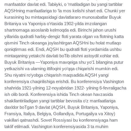
manfaatdor davlat edi. Tabiiyki, o ‘rnatiladigan bu yangi tartiblar
AQSHning manfaatlariga to ‘la mos kelishi shart edi. Chunki yer
kurasining bu mintaqasidagi davlatlararo munosabatlar Buyuk
Britaniya va Yaponiya o‘rtasida 1902-yilda imzolangan
shartnomaga asoslanib kelmoqda edi. Birinchi jahon urushi
yillarida qudratli harbiy-dengiz floti yarata olgan va flotning katta
qismini Tinch okeanga joylashtirgan AQSHni bu holat mutlaqo
qoniqtirmas edi. Endi, AQSH bu qudratli floti yordamida ushbu
mintaqaning yetakchi davlati boTib olishni astoydil xohlar edi.
Buyuk Britaniya —Yaponiya mavqeiga shu yo‘1 bilangina putur
yetkazishi va ularning ittifoqini yo‘qqa chiqarishi mumkin edi.
Shu niyatni ro‘yobga chiqarish maqsadida AQSH yangi
konferensiya chaqirilishiga erishdi. Bu konferensiya Vashington
shahrida 1921-yilning 12-noyabridan 1922- yilning 6-fevraligacha
ish olib bordi. Konferensiya ishida Tinch okean havzasida
shakllantiriladigan yangi tartiblar bevosita o‘z manfaatlariga
daxldor boTgan 9 davlat (AQSH, Buyuk Britaniya, Yaponiya,
Fransiya, Italiya, Belgiya, Gollandiya, Portugaliya va Xitoy)
vakillari qatnashdi. Sovet Rossiyasi bu konferensiyaga ham
taklif etilmadi. Vashington konferensiyasida 3 ta muhim