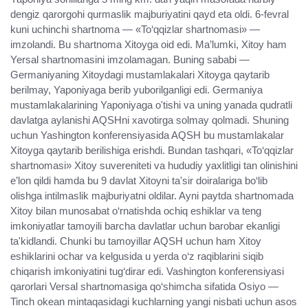
dengiz qarorgohi qurmaslik majburiyatini qayd eta oldi. 6-fevral
kuni uchinchi shartnoma — «To‘qqizlar shartnomasi» —
imzolandi. Bu shartnoma Xitoyga oid edi. Ma’lumki, Xitoy ham
Yersal shartnomasini imzolamagan. Buning sababi —
Germaniyaning Xitoydagi mustamlakalari Xitoyga qaytarib
berilmay, Yaponiyaga berib yuborilganligi edi. Germaniya
mustamlakalarining Yaponiyaga o'tishi va uning yanada qudratli
davlatga aylanishi AQSHni xavotirga solmay qolmadi. Shuning
uchun Yashington konferensiyasida AQSH bu mustamlakalar
Xitoyga qaytarib berilishiga erishdi. Bundan tashqari, «To‘qqizlar
shartnomasi» Xitoy suvereniteti va hududiy yaxlitligi tan olinishini
e’lon qildi hamda bu 9 davlat Xitoyni ta'sir doiralariga bo‘lib
olishga intilmaslik majburiyatni oldilar. Ayni paytda shartnomada
Xitoy bilan munosabat o‘rnatishda ochiq eshiklar va teng
imkoniyatlar tamoyili barcha davlatlar uchun barobar ekanligi
ta'kidlandi. Chunki bu tamoyillar AQSH uchun ham Xitoy
eshiklarini ochar va kelgusida u yerda o‘z raqiblarini siqib
chiqarish imkoniyatini tug‘dirar edi. Vashington konferensiyasi
qarorlari Versal shartnomasiga qo‘shimcha sifatida Osiyo —
Tinch okean mintaqasidagi kuchlarning yangi nisbati uchun asos