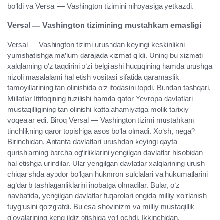
bo‘ldi va Versal — Vashington tizimini nihoyasiga yetkazdi.
Versal — Vashington tizimining mustahkam emasligi
Versal — Vashington tizimi urushdan keyingi keskinlikni
yumshatishga ma’lum darajada xizmat qildi. Uning bu xizmati
xalqlarning o‘z taqdirini o‘zi belgilashi huquqining hamda urushga
nizoli masalalami hal etish vositasi sifatida qaramaslik
tamoyillarining tan olinishida o‘z ifodasini topdi. Bundan tashqari,
Millatlar Ittifoqining tuzilishi hamda qator Yevropa davlatlari
mustaqilligining tan olinishi katta ahamiyatga molik tarixiy
voqealar edi. Biroq Versal — Vashington tizimi mustahkam
tinchlikning qaror topishiga asos bo‘la olmadi. Xo‘sh, nega?
Birinchidan, Antanta davlatlari urushdan keyingi qayta
qurishlarning barcha og‘irliklarini yengilgan davlatlar hisobidan
hal etishga urindilar. Ular yengilgan davlatlar xalqlarining urush
chiqarishda aybdor bo‘lgan hukmron sulolalari va hukumatlarini
ag‘darib tashlaganliklarini inobatga olmadilar. Bular, o‘z
navbatida, yengilgan davlatlar fuqarolari ongida milliy xo‘rlanish
tuyg‘usini qo‘zg‘atdi. Bu esa shovinizm va milliy mustaqillik
g'oyalarining keng ildiz otishiga yo‘l ochdi. Ikkinchidan,