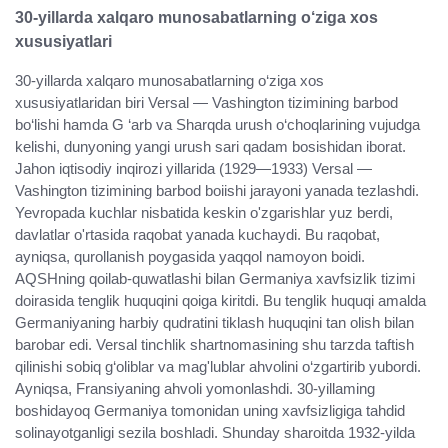
30-yillarda xalqaro munosabatlarning o‘ziga xos
xususiyatlari
30-yillarda xalqaro munosabatlarning o‘ziga xos
xususiyatlaridan biri Versal — Vashington tizimining barbod
bo‘lishi hamda G ‘arb va Sharqda urush o‘choqlarining vujudga
kelishi, dunyoning yangi urush sari qadam bosishidan iborat.
Jahon iqtisodiy inqirozi yillarida (1929—1933) Versal —
Vashington tizimining barbod boiishi jarayoni yanada tezlashdi.
Yevropada kuchlar nisbatida keskin o'zgarishlar yuz berdi,
davlatlar o'rtasida raqobat yanada kuchaydi. Bu raqobat,
ayniqsa, qurollanish poygasida yaqqol namoyon boidi.
AQSHning qoilab-quwatlashi bilan Germaniya xavfsizlik tizimi
doirasida tenglik huquqini qoiga kiritdi. Bu tenglik huquqi amalda
Germaniyaning harbiy qudratini tiklash huquqini tan olish bilan
barobar edi. Versal tinchlik shartnomasining shu tarzda taftish
qilinishi sobiq g‘oliblar va mag'lublar ahvolini o‘zgartirib yubordi.
Ayniqsa, Fransiyaning ahvoli yomonlashdi. 30-yillaming
boshidayoq Germaniya tomonidan uning xavfsizligiga tahdid
solinayotganligi sezila boshladi. Shunday sharoitda 1932-yilda