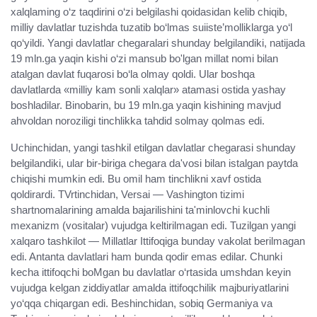
xalqlaming o‘z taqdirini o‘zi belgilashi qoidasidan kelib chiqib,
milliy davlatlar tuzishda tuzatib bo‘lmas suiiste’molliklarga yo‘l
qo‘yildi. Yangi davlatlar chegaralari shunday belgilandiki, natijada
19 mln.ga yaqin kishi o‘zi mansub bo'lgan millat nomi bilan
atalgan davlat fuqarosi bo‘la olmay qoldi. Ular boshqa
davlatlarda «milliy kam sonli xalqlar» atamasi ostida yashay
boshladilar. Binobarin, bu 19 mln.ga yaqin kishining mavjud
ahvoldan noroziligi tinchlikka tahdid solmay qolmas edi.
Uchinchidan, yangi tashkil etilgan davlatlar chegarasi shunday
belgilandiki, ular bir-biriga chegara da'vosi bilan istalgan paytda
chiqishi mumkin edi. Bu omil ham tinchlikni xavf ostida
qoldirardi. TVrtinchidan, Versai — Vashington tizimi
shartnomalarining amalda bajarilishini ta'minlovchi kuchli
mexanizm (vositalar) vujudga keltirilmagan edi. Tuzilgan yangi
xalqaro tashkilot — Millatlar Ittifoqiga bunday vakolat berilmagan
edi. Antanta davlatlari ham bunda qodir emas edilar. Chunki
kecha ittifoqchi boMgan bu davlatlar o‘rtasida umshdan keyin
vujudga kelgan ziddiyatlar amalda ittifoqchilik majburiyatlarini
yo‘qqa chiqargan edi. Beshinchidan, sobiq Germaniya va