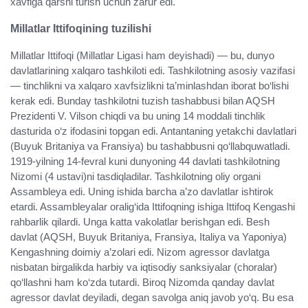
xavfiga qarshi turish uchun zarur edi.
Millatlar Ittifoqining tuzilishi
Millatlar Ittifoqi (Millatlar Ligasi ham deyishadi) — bu, dunyo
davlatlarining xalqaro tashkiloti edi. Tashkilotning asosiy vazifasi
— tinchlikni va xalqaro xavfsizlikni ta’minlashdan iborat bo‘lishi
kerak edi. Bunday tashkilotni tuzish tashabbusi bilan AQSH
Prezidenti V. Vilson chiqdi va bu uning 14 moddali tinchlik
dasturida o‘z ifodasini topgan edi. Antantaning yetakchi davlatlari
(Buyuk Britaniya va Fransiya) bu tashabbusni qo‘llabquwatladi.
1919-yilning 14-fevral kuni dunyoning 44 davlati tashkilotning
Nizomi (4 ustavi)ni tasdiqladilar. Tashkilotning oliy organi
Assambleya edi. Uning ishida barcha a’zo davlatlar ishtirok
etardi. Assambleyalar oralig‘ida Ittifoqning ishiga Ittifoq Kengashi
rahbarlik qilardi. Unga katta vakolatlar berishgan edi. Besh
davlat (AQSH, Buyuk Britaniya, Fransiya, Italiya va Yaponiya)
Kengashning doimiy a’zolari edi. Nizom agressor davlatga
nisbatan birgalikda harbiy va iqtisodiy sanksiyalar (choralar)
qo‘llashni ham ko‘zda tutardi. Biroq Nizomda qanday davlat
agressor davlat deyiladi, degan savolga aniq javob yo‘q. Bu esa