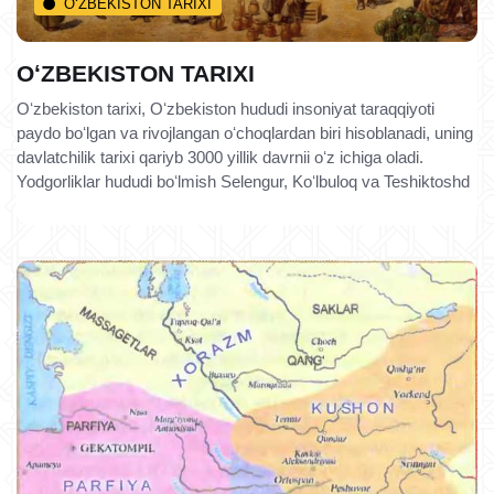
O‘ZBEKISTON TARIXI
OʻZBEKISTON TARIXI
Oʻzbekiston tarixi, Oʻzbekiston hududi insoniyat taraqqiyoti
paydo boʻlgan va rivojlangan oʻchoqlardan biri hisoblanadi, uning
davlatchilik tarixi qariyb 3000 yillik davrnii oʻz ichiga oladi.
Yodgorliklar hududi boʻlmish Selengur, Koʻlbuloq va Teshiktoshd