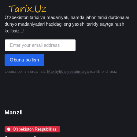
O'zbekiston tarixi va madaniyati, hamda jahon tarixi durdonalari
dunyo madaniyatlari haqidagi eng yaxshi tarixiy saytga hush
kelibsiz...!
Obuna bo'lish
Obuna boʻlish orqali siz
Maxfiylik siyosatimizga
rozilik bildirasiz
Manzil
O'zbekiston Respublikasi