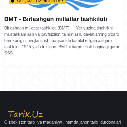
XALQARO TASHKILOTLAR
BMT - Birlashgan millatlar tashkiloti
Birlashgan millatlar tashkiloti (BMT) — Yer yuzida tinchlikni
mustahkamlash va xavfsizlikni taʼminlash, davlatlarning oʻzaro
hamkorligini rivojlantirish maqsadida tashkil etilgan xalqaro
tashkilot. 1945-yilda tuzilgan. BMTni barpo etish haqidagi qaror
SSS
O'zbekiston tarixi va madaniyati, hamda jahon tarixi durdonalari