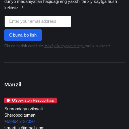
dunyo madaniyatlari haqidagi eng yaxshi tarixiy saytga hush
kelibsiz...!
Obuna bo'lish
Obuna boʻlish orqali siz
Maxfiylik siyosatimizga
rozilik bildirasiz
Manzil
O'zbekiston Respublikasi
Surxondaryo viloyati
Sherobod tumani
+998945122020
smartttik@gmail.com