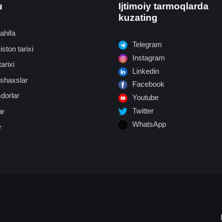
u
Ijtimoiy tarmoqlarda
kuzating
ahifa
Telegram
ston tarixi
Instagram
arixi
Linkedin
shaxslar
Facebook
dorlar
Youtube
Twitter
ar
WhatsApp
r