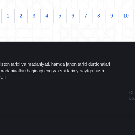
1
2
3
4
5
6
7
8
9
10
ston tarixi va madaniyati, hamda jahon tarixi durdonalari
madaniyatlari haqidagi eng yaxshi tarixiy saytga hush
...!
Obu
bil