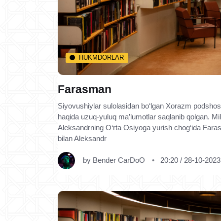
HUKMDORLAR
Farasman
Siyovushiylar sulolasidan bo‘lgan Xorazm podshosi
haqida uzuq-yuluq ma’lumotlar saqlanib qolgan. Mil
Aleksandrning O‘rta Osiyoga yurish chog‘ida Farasm
bilan Aleksandr
by
Bender CarDoO
20:20 / 28-10-2023