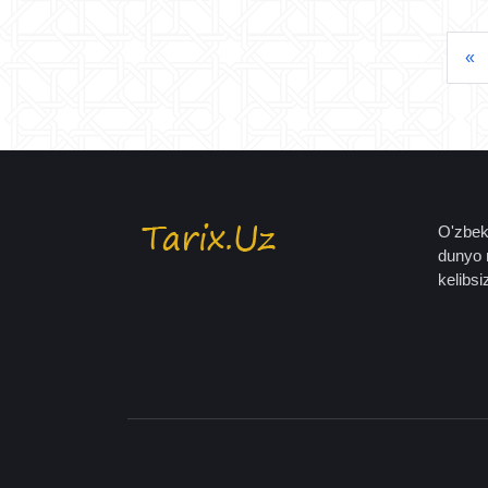
«
O'zbeki
dunyo 
kelibsiz