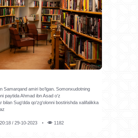
dan Samarqand amiri bo‘lgan. Somonxudotning
loni paytida Ahmad ibn Asad o‘z
r bilan Sug‘dda qo‘zg‘olonni bostirishda xalifalikka
vaz
20:18 / 29-10-2023
1182