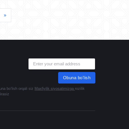
»
Obuna bo'lish
na boʻlish orqali siz
Maxfiylik siyosatimizga
rozilik
dirasiz