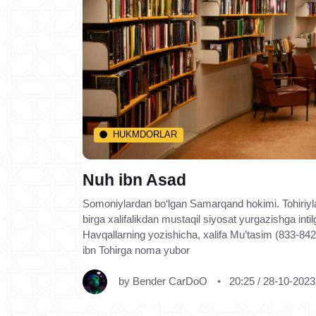
HUKMDORLAR
Nuh ibn Asad
Somoniylardan bo‘lgan Samarqand hokimi. Tohiriylar
birga xalifalikdan mustaqil siyosat yurgazishga intil
Havqallarning yozishicha, xalifa Mu’tasim (833-842
ibn Tohirga noma yubor
by
Bender CarDoO
20:25 / 28-10-2023