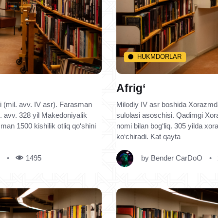
HUKMDORLAR
Afrig‘
 (mil. avv. IV asr). Farasman
Milodiy IV asr boshida Xorazmda
. avv. 328 yil Makedoniyalik
sulolasi asoschisi. Qadimgi Xora
an 1500 kishilik otliq qo‘shini
nomi bilan bog‘liq. 305 yilda xo
ko‘chiradi. Kat qayta
1495
by
Bender CarDoO