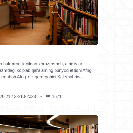
 hukmronlik qilgan xorazmshoh, afrig‘iylar
zmdagi ko‘plab qal’alarning bunyod etilishi Afrig‘
razmshoh Afrig‘ o‘z qarorgohini Kat shahriga
20:21 / 28-10-2023
1671