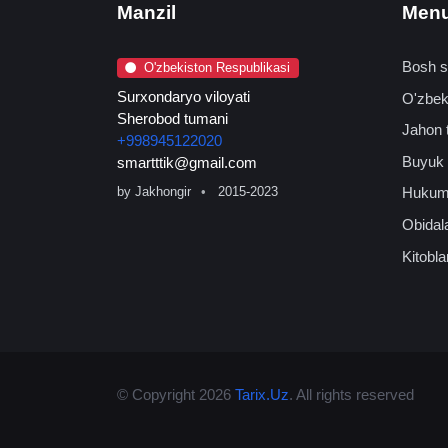
Manzil
Men
Bosh s
O'zbekiston Respublikasi
Surxondaryo viloyati
O'zbeki
Sherobod tumani
Jahon t
+998945122020
Buyuk 
smartttik@gmail.com
Hukum
by
Jakhongir
2015-2023
Obidal
Kitobla
© Copyright 2026
Tarix.Uz
. All rights reserved