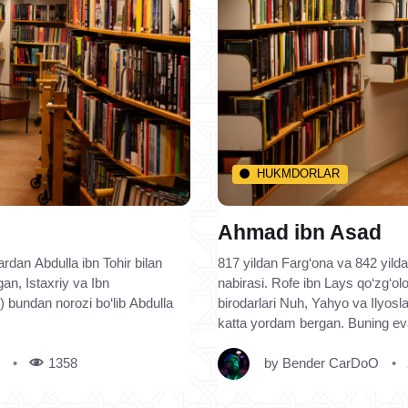
HUKMDORLAR
Ahmad ibn Asad
dan Abdulla ibn Tohir bilan
817 yildan Farg‘ona va 842 yil
gan, Istaxriy va Ibn
nabirasi. Rofe ibn Lays qo‘zg‘o
) bundan norozi bo‘lib Abdulla
birodarlari Nuh, Yahyo va Ilyosla
katta yordam bergan. Buning e
1358
by
Bender CarDoO