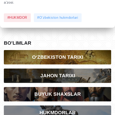
a’zosi.
#HUKMDOR
#O‘zbekiston hukmdorlari
BO'LIMLAR
O‘ZBEKISTON TARIXI
JAHON TARIXI
BUYUK SHAXSLAR
HUKMDORLAR