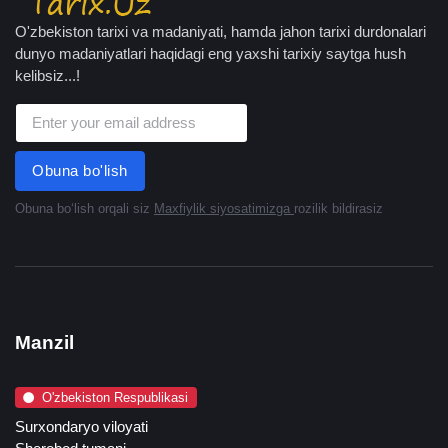
O'zbekiston tarixi va madaniyati, hamda jahon tarixi durdonalari
dunyo madaniyatlari haqidagi eng yaxshi tarixiy saytga hush
kelibsiz...!
Obuna bo'lish
Obuna boʻlish orqali siz
Maxfiylik siyosatimizga
rozilik bildirasiz
Manzil
O'zbekiston Respublikasi
Surxondaryo viloyati