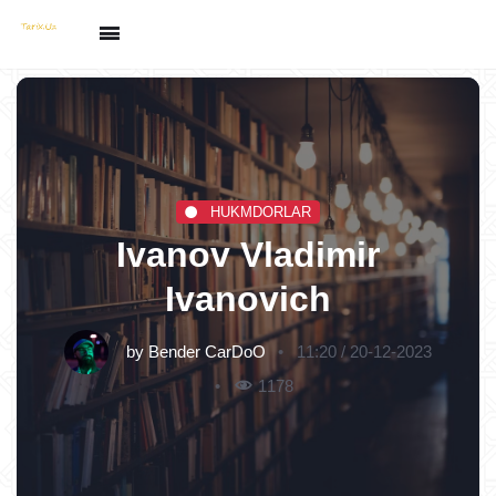
HUKMDORLAR
Ivanov Vladimir
Ivanovich
by
Bender CarDoO
11:20 / 20-12-2023
1178