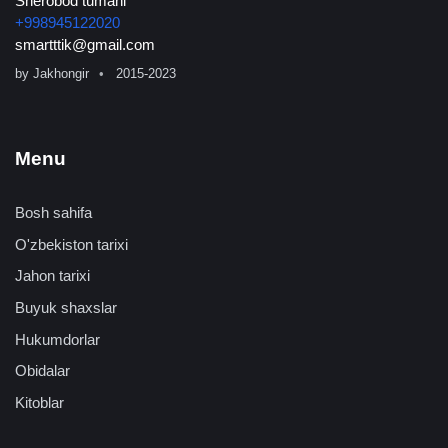
Sherobod tumani
+998945122020
smartttik@gmail.com
by
Jakhongir
2015-2023
Menu
Bosh sahifa
O'zbekiston tarixi
Jahon tarixi
Buyuk shaxslar
Hukumdorlar
Obidalar
Kitoblar