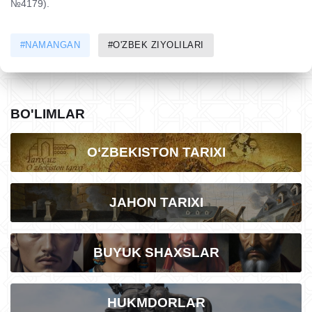
№4179).
#NAMANGAN
#O'ZBEK ZIYOLILARI
BO'LIMLAR
O‘ZBEKISTON TARIXI
JAHON TARIXI
BUYUK SHAXSLAR
HUKMDORLAR