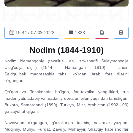
15:44 / 07-09-2023
1323
Nodim (1844-1910)
Nodim Namangoniy (taxallusi; asl ism-sharifi Sulaymonxo‘ja
Ulug‘xo‘ja o‘g‘li) (1844 — Namangan —1910) — shoir.
Saidqulibek madrasasida tahsil ko‘rgan. Arab, fors tillarini
o‘rgangan.
Qo‘qon va Toshkentda bo‘lgan, fan-texnika yangiliklari, rus
madaniyati, adabiy va madaniy doiralari bilan yaqindan tanishgan.
Buxoro, Samarqand (1899), Turkiya, Misr, Arabiston (1902—03)
ga sayohat qilgan.
Navoiydan o‘rgangan, g‘azallariga taxmis, naziralar yozgan.
Muqimiy, Muhyi, Furqat, Zavqiy, Muhayyir, Shavqiy kabi shoirlar