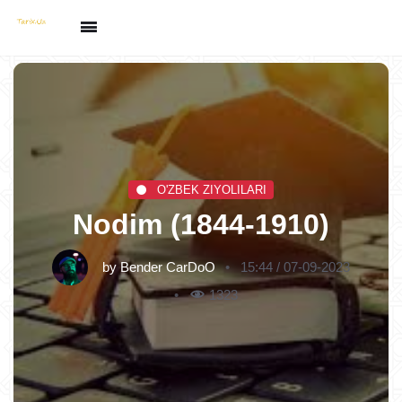
O'ZBEK ZIYOLILARI
Nodim (1844-1910)
by
Bender CarDoO
15:44 / 07-09-2023
1323