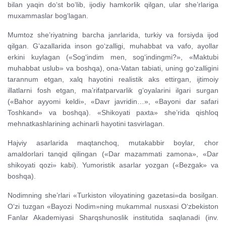
bilan yaqin do‘st bo‘lib, ijodiy hamkorlik qilgan, ular she’rlariga
muxammaslar bog‘lagan.
Mumtoz she’riyatning barcha janrlarida, turkiy va forsiyda ijod
qilgan. G‘azallarida inson go‘zalligi, muhabbat va vafo, ayollar
erkini kuylagan («Sog‘indim men, sog‘indingmi?», «Maktubi
muhabbat uslub» va boshqa), ona-Vatan tabiati, uning go‘zalligini
tarannum etgan, xalq hayotini realistik aks ettirgan, ijtimoiy
illatlarni fosh etgan, ma’rifatparvarlik g‘oyalarini ilgari surgan
(«Bahor ayyomi keldi», «Davr javridin…», «Bayoni dar safari
Toshkand» va boshqa). «Shikoyati paxta» she’rida qishloq
mehnatkashlarining achinarli hayotini tasvirlagan.
Hajviy asarlarida maqtanchoq, mutakabbir boylar, chor
amaldorlari tanqid qilingan («Dar mazammati zamona», «Dar
shikoyati qozi» kabi). Yumoristik asarlar yozgan («Bezgak» va
boshqa).
Nodimning she’rlari «Turkiston viloyatining gazetasi»da bosilgan.
O‘zi tuzgan «Bayozi Nodim»ning mukammal nusxasi O‘zbekiston
Fanlar Akademiyasi Sharqshunoslik institutida saqlanadi (inv.