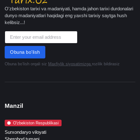
O'zbekiston tarixi va madaniyati, hamda jahon tarixi durdonalari
dunyo madaniyatlari haqidagi eng yaxshi tarixiy saytga hush
kelibsiz...!
Obuna bo'lish
Obuna boʻlish orqali siz
Maxfiylik siyosatimizga
rozilik bildirasiz
Manzil
O'zbekiston Respublikasi
Surxondaryo viloyati
Sherobod tumani