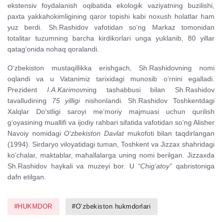
ekstensiv foydalanish oqibatida ekologik vaziyatning buzilishi,
paxta yakkahokimligining qaror topishi kabi noxush holatlar ham
yuz berdi. Sh.Rashidov vafotidan so‘ng Markaz tomonidan
totalitar tuzumning barcha kirdikorlari unga yuklanib, 80 yillar
qatag‘onida nohaq qoralandi.
O‘zbekiston mustaqillikka erishgach, Sh.Rashidovning nomi
oqlandi va u Vatanimiz tarixidagi munosib o‘rnini egalladi.
Prezident
I.A.Karimov
ning tashabbusi bilan Sh.Rashidov
tavalludining
75 yilligi
nishonlandi. Sh.Rashidov Toshkentdagi
Xalqlar Do‘stligi saroyi me’moriy majmuasi uchun qurilish
g‘oyasining muallifi va ijodiy rahbari sifatida vafotidan so‘ng Alisher
Navoiy nomidagi
O‘zbekiston Davlat
mukofoti bilan taqdirlangan
(1994). Sirdaryo viloyatidagi tuman, Toshkent va Jizzax shahridagi
ko‘chalar, maktablar, mahallalarga uning nomi berilgan. Jizzaxda
Sh.Rashidov haykali va muzeyi bor. U
“Chig‘atoy”
qabristoniga
dafn etilgan.
#HUKMDOR
#O‘zbekiston hukmdorlari