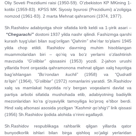
Oliy Soveti Prezidiumi raisi (1950-59). O‘zbekiston KP MKining 1-
kotibi (1959-83). KPSS MK Siyosiy byurosi (Prezidiumi) a’zoligiga
nomzod (1961-83). 2 marta Mehnat qahramoni (1974, 1977).
Sh.Rashidov adabiyotga shoir sifatida kirib keldi va 1-yirik asari –
“Chegarachi”
dostoni 1937 yilda nashr qilindi. Fashizmga qarshi
kurash tuyg‘ulari bilan sug‘orilgan
“Qahrim”
she’rlar to‘plami 1945
yilda chop etildi. Rashidov davrning muhim hisoblangan
muammolaridan biri – qo‘riq va bo‘z yerlarni o‘zlashtirish
mavzuida
“G‘oliblar”
qissasini (1953) yozdi. 2-jahon urushi
yillarida front orqasida qahramonona mehnat qilgan xalq hayotiga
bag‘ishlangan
“Bo‘rondan kuchli”
(1958) va
“Qudratli
to‘lqin”
(1964),
“G‘oliblar”
(1972) romanlarini yaratdi. Sh.Rashidov
xalq va mamlakat hayotida ro‘y bergan voqealarni davlat va
partiya arbobi sifatida mushohada etib, adabiyotning badiiylik
mezonlaridan ko‘ra g‘oyaviylik tamoyiliga ko‘proq e’tibor berdi.
Hind xalq afsonasi asosida yozilgan
“Kashmir qo‘shig‘i”
lirik qissasi
(1956) Sh.Rashidov ijodida alohida o‘rinni egallaydi.
Sh.Rashidov respublikaga rahbarlik qilgan yillarda qator
bunyodkorlik ishlari bilan birga qishloq xo‘jaligi yerlaridan