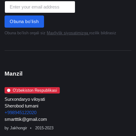
Obuna bo'lish
Obuna boʻlish orqali siz
Maxfiylik siyosatimizga
rozilik bildirasiz
Manzil
O'zbekiston Respublikasi
Surxondaryo viloyati
Sherobod tumani
+998945122020
smartttik@gmail.com
by
Jakhongir
2015-2023