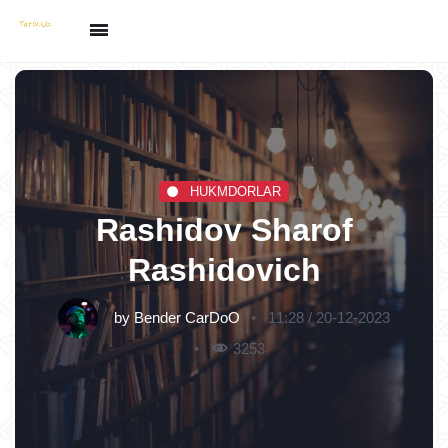
HUKMDORLAR
Rashidov Sharof
Rashidovich
by
Bender CarDoO
11:28 / 20-12-2023
3253