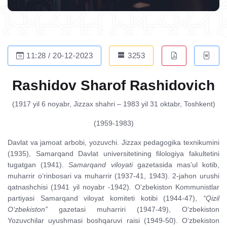
11:28 / 20-12-2023
3253
Rashidov Sharof Rashidovich
(1917 yil 6 noyabr, Jizzax shahri – 1983 yil 31 oktabr, Toshkent)
(1959-1983)
Davlat va jamoat arbobi, yozuvchi. Jizzax pedagogika texnikumini
(1935), Samarqand Davlat universitetining filologiya fakultetini
tugatgan (1941).
Samarqand viloyati
gazetasida mas’ul kotib,
muharrir o‘rinbosari va muharrir (1937-41, 1943). 2-jahon urushi
qatnashchisi (1941 yil noyabr -1942). O‘zbekiston Kommunistlar
partiyasi Samarqand viloyat komiteti kotibi (1944-47),
“Qizil
O‘zbekiston”
gazetasi muharriri (1947-49), O‘zbekiston
Yozuvchilar uyushmasi boshqaruvi raisi (1949-50). O‘zbekiston