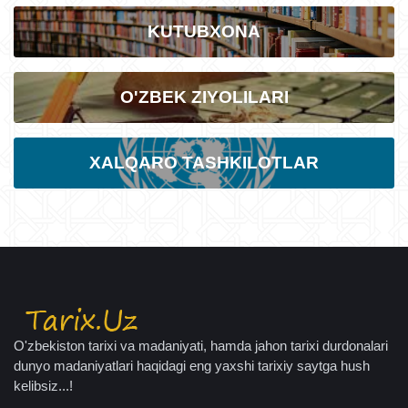
KUTUBXONA
O'ZBEK ZIYOLILARI
XALQARO TASHKILOTLAR
O'zbekiston tarixi va madaniyati, hamda jahon tarixi durdonalari
dunyo madaniyatlari haqidagi eng yaxshi tarixiy saytga hush
kelibsiz...!