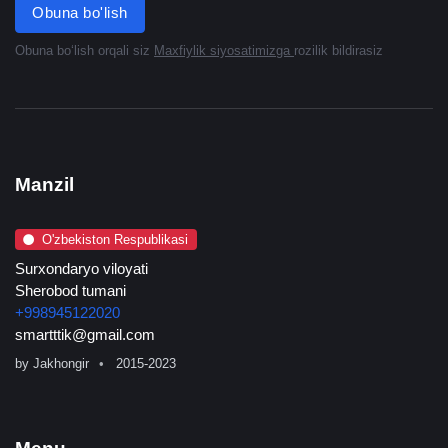
Obuna bo'lish
Obuna boʻlish orqali siz
Maxfiylik siyosatimizga
rozilik bildirasiz
Manzil
O'zbekiston Respublikasi
Surxondaryo viloyati
Sherobod tumani
+998945122020
smartttik@gmail.com
by
Jakhongir
2015-2023