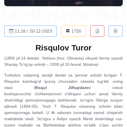
11:16 / 20-12-2023
1726
Risqulov Turor
(1894 yil 14 dekabr, Yettisuv (hoz. Olmaota) viloyati Verniy uyezdi
Sharqiy To‘rg‘ay volosti – 1938 yil 10-fevral, Moskva)
Turkiston xalqining taniqli davlat va jamoat arbobi bo‘lgan T.
Risqulov kambag‘al qozoq chorvadori oilasida tug‘ildi. uning
otasi
Risqul Jilhaydarov
volost
boshqaruvchisi
Uchkempirovni
o‘ldirgani uchun avval Verniy
shahridagi qamoqxonagaga tashlanadi, so‘ngra Sibirga surgun
qilinadi (1904-05). Yosh T. Risqulov otasining xohishi bilan
qamoqxonaga ketadi. U ilk saboqni turmadagi savod chiqarish
maktabida oladi. So‘ngra u Avliyo uyezdi Merki shahridagi rus-
tuzem maktabi va Bishkekdagi qishloq xo‘jalik o‘quv yurtini