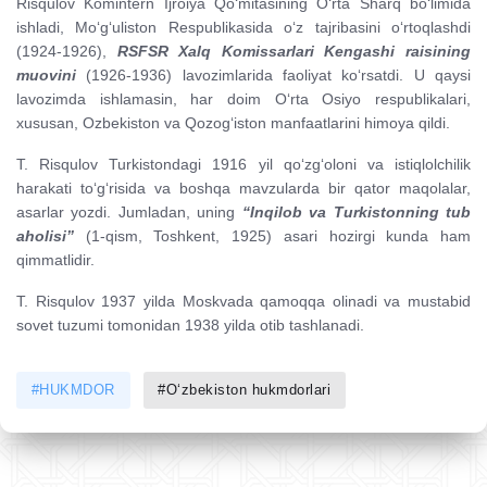
Risqulov Komintern Ijroiya Qo‘mitasining O‘rta Sharq bo‘limida
ishladi, Mo‘g‘uliston Respublikasida o‘z tajribasini o‘rtoqlashdi
(1924-1926),
RSFSR Xalq Komissarlari Kengashi raisining
muovini
(1926-1936) lavozimlarida faoliyat ko‘rsatdi. U qaysi
lavozimda ishlamasin, har doim O‘rta Osiyo respublikalari,
xususan, Ozbekiston va Qozog‘iston manfaatlarini himoya qildi.
T. Risqulov Turkistondagi 1916 yil qo‘zg‘oloni va istiqlolchilik
harakati to‘g‘risida va boshqa mavzularda bir qator maqolalar,
asarlar yozdi. Jumladan, uning
“Inqilob va Turkistonning tub
aholisi”
(1-qism, Toshkent, 1925) asari hozirgi kunda ham
qimmatlidir.
T. Risqulov 1937 yilda Moskvada qamoqqa olinadi va mustabid
sovet tuzumi tomonidan 1938 yilda otib tashlanadi.
#HUKMDOR
#O‘zbekiston hukmdorlari