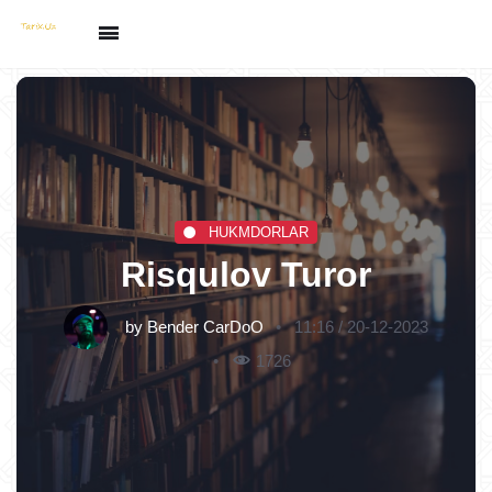
HUKMDORLAR
Risqulov Turor
by
Bender CarDoO
11:16 / 20-12-2023
1726