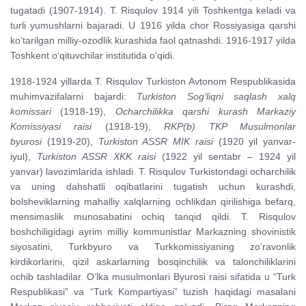
tugatadi (1907-1914). T. Risqulov 1914 yili Toshkentga keladi va
turli yumushlarni bajaradi. U 1916 yilda chor Rossiyasiga qarshi
ko‘tarilgan milliy-ozodlik kurashida faol qatnashdi. 1916-1917 yilda
Toshkent o‘qituvchilar institutida o‘qidi.
1918-1924 yillarda T. Risqulov Turkiston Avtonom Respublikasida
muhimvazifalarni bajardi:
Turkiston Sog‘liqni saqlash xalq
komissari
(1918-19),
Ocharchilikka qarshi kurash Markaziy
Komissiyasi raisi
(1918-19),
RKP(b) TKP Musulmonlar
byurosi
(1919-20),
Turkiston ASSR MIK raisi
(1920 yil yanvar-
iyul),
Turkiston ASSR XKK raisi
(1922 yil sentabr – 1924 yil
yanvar) lavozimlarida ishladi. T. Risqulov Turkistondagi ocharchilik
va uning dahshatli oqibatlarini tugatish uchun kurashdi,
bolsheviklarning mahalliy xalqlarning ochlikdan qirilishiga befarq,
mensimaslik munosabatini ochiq tanqid qildi. T. Risqulov
boshchiligidagi ayrim milliy kommunistlar Markazning shovinistik
siyosatini, Turkbyuro va Turkkomissiyaning zo‘ravonlik
kirdikorlarini, qizil askarlarning bosqinchilik va talonchiliklarini
ochib tashladilar. O‘lka musulmonlari Byurosi raisi sifatida u “Turk
Respublikasi” va “Turk Kompartiyasi” tuzish haqidagi masalani