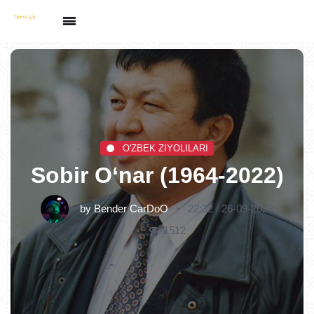
O'ZBEK ZIYOLILARI
Sobir O‘nar (1964-2022)
by
Bender CarDoO
22:32 / 26-09-2023
1512