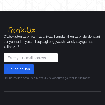
O'zbekiston tarixi va madaniyati, hamda jahon tarixi durdonalari
dunyo madaniyatlari haqidagi eng yaxshi tarixiy saytga hush
kelibsiz...!
Obuna bo'lish
Obuna boʻlish orqali siz
Maxfiylik siyosatimizga
rozilik bildirasiz