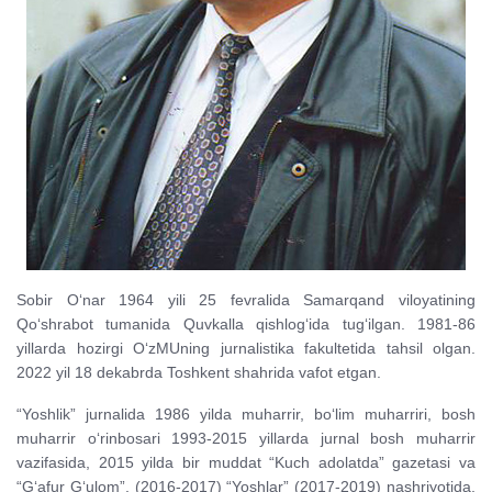
Sobir O‘nar 1964 yili 25 fevralida Samarqand viloyatining
Qo‘shrabot tumanida Quvkalla qishlog‘ida tug‘ilgan. 1981-86
yillarda hozirgi O‘zMUning jurnalistika fakultetida tahsil olgan.
2022 yil 18 dekabrda Toshkent shahrida vafot etgan.
“Yoshlik” jurnalida 1986 yilda muharrir, bo‘lim muharriri, bosh
muharrir o‘rinbosari 1993-2015 yillarda jurnal bosh muharrir
vazifasida, 2015 yilda bir muddat “Kuch adolatda” gazetasi va
“G‘afur G‘ulom”, (2016-2017) “Yoshlar” (2017-2019) nashriyotida,