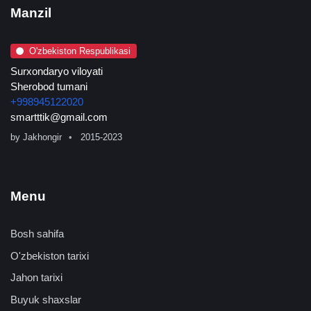
Manzil
O'zbekiston Respublikasi
Surxondaryo viloyati
Sherobod tumani
+998945122020
smartttik@gmail.com
by
Jakhongir
2015-2023
Menu
Bosh sahifa
O'zbekiston tarixi
Jahon tarixi
Buyuk shaxslar