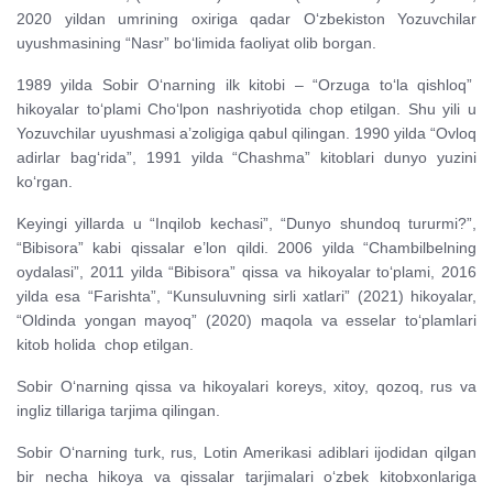
2020 yildan umrining oxiriga qadar O‘zbekiston Yozuvchilar
uyushmasining “Nasr” bo‘limida faoliyat olib borgan.
1989 yilda Sobir O‘narning ilk kitobi – “Orzuga to‘la qishloq”
hikoyalar to‘plami Cho‘lpon nashriyotida chop etilgan. Shu yili u
Yozuvchilar uyushmasi a’zoligiga qabul qilingan. 1990 yilda “Ovloq
adirlar bag‘rida”, 1991 yilda “Chashma” kitoblari dunyo yuzini
ko‘rgan.
Keyingi yillarda u “Inqilob kechasi”, “Dunyo shundoq tururmi?”,
“Bibisora” kabi qissalar e’lon qildi. 2006 yilda “Chambilbelning
oydalasi”, 2011 yilda “Bibisora” qissa va hikoyalar to‘plami, 2016
yilda esa “Farishta”, “Kunsuluvning sirli xatlari” (2021) hikoyalar,
“Oldinda yongan mayoq” (2020) maqola va esselar to‘plamlari
kitob holida chop etilgan.
Sobir O‘narning qissa va hikoyalari koreys, xitoy, qozoq, rus va
ingliz tillariga tarjima qilingan.
Sobir O‘narning turk, rus, Lotin Amerikasi adiblari ijodidan qilgan
bir necha hikoya va qissalar tarjimalari o‘zbek kitobxonlariga