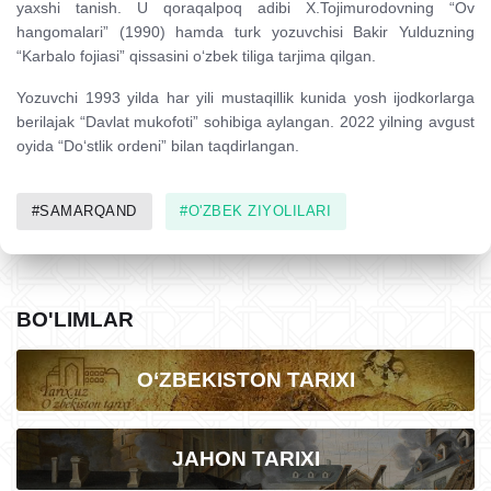
yaxshi tanish. U qoraqalpoq adibi X.Tojimurodovning “Ov
hangomalari” (1990) hamda turk yozuvchisi Bakir Yulduzning
“Karbalo fojiasi” qissasini o‘zbek tiliga tarjima qilgan.
Yozuvchi 1993 yilda har yili mustaqillik kunida yosh ijodkorlarga
berilajak “Davlat mukofoti” sohibiga aylangan. 2022 yilning avgust
oyida “Do‘stlik ordeni” bilan taqdirlangan.
#SAMARQAND
#O'ZBEK ZIYOLILARI
BO'LIMLAR
O‘ZBEKISTON TARIXI
JAHON TARIXI