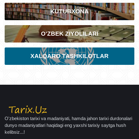
KUTUBXONA
O'ZBEK ZIYOLILARI
XALQARO TASHKILOTLAR
O'zbekiston tarixi va madaniyati, hamda jahon tarixi durdonalari
dunyo madaniyatlari haqidagi eng yaxshi tarixiy saytga hush
kelibsiz...!