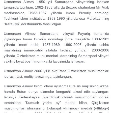
Usmonxon Alimov 1950 yili Samarqand viloyatining Ishtixon
tumanida tug‘ilgan. 1982-1983 yillarda Buxoro shahridagi Mir Arab
madrasasida, 1983-1987 yillarda Imom Buxoriy nomidagi
Toshkent islom institutida, 1989-1990 yillarda esa Marokashning
“Karaviyn” dorilfununida tahsil olgan.
Usmonxon Alimov Samarqand viloyati Payariq tumanida
joylashgan Imom Buxoriy nomidagi jome masjidida 1980-1982
yillarda imom noibi, 1987-1989, 1990-2006 yillarda ushbu
masjidning imom-xatibi sifatida faoliyat yuritgan. 2000-2006
yillarda O‘zbekiston musulmonlari idorasining Samarqand viloyati
vakili, viloyat bosh imom-xatibi lavozimida ishlagan.
Usmonxon Alimov 2006 yil 8 avgustda O‘zbekiston musulmonlari
idorasi raisi, muftiy lavozimiga tayinlangan.
Usmonxon Alimov Islom olami uyushmasi ta’sis majlisining a’zosi
hamda Butun dunyo ulamolar kengashi a’zosi etib saylangan.
Rossiya Federatsiyasi Sverdlovsk viloyati musulmonlari idorasi
tomonidan “Kumush yarim oy” medali bilan, Qirg‘iziston
musulmonlari idorasining 1-darajali «Intimoq» medali («Ittifoq»)