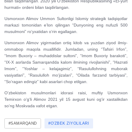
bilan taqdirlangan. 2020 yili O‘zbekiston Respublikasining «El-yurt
hurmati» ordeni bilan taqdirlangan.
Usmonxon Alimov Ummon Sultonligi Islomiy strategik tadqiqotlar
markazi tomonidan e’lon qilingan “Dunyoning eng nufuzli 500
musulmoni” ro‘yxatidan o‘rin egallagan.
Usmonxon Alimov yigirmadan ortiq kitob va yuzdan ziyod ilmiy-
ommabop maqola muallifidir. Jumladan, uning “Tafsiri Irfon”,
“Imom Buxoriy – muhaddislar sultoni”, “Imom Buxoriy barakoti”,
“IX-X asrlarda Samarqandda kalom ilmining rivojlanishi”, “Hazrati
Imom”, “Yoshlar – kelajagimiz”, “Rasulullohning muborak
vasiyatlari”, “Rasululloh mo‘jizalari”, “Oilada farzand tarbiyasi”,
“So‘ragan edingiz” kabi asarlari chop etilgan.
O‘zbekiston musulmonlari idorasi raisi, muftiy Usmonxon
Temirxon o‘g‘li Alimov 2021 yil 15 avgust kuni og‘ir xastalikdan
so‘ng Moskvada vafot etgan.
#SAMARQAND
#O'ZBEK ZIYOLILARI