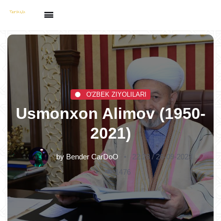
O'ZBEK ZIYOLILARI
Usmonxon Alimov (1950-
2021)
by
Bender CarDoO
22:28 / 26-09-2023
1476