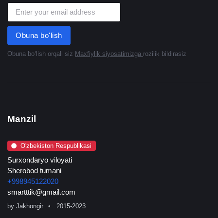
Obuna bo'lish
Obuna boʻlish orqali siz
Maxfiylik siyosatimizga
rozilik bildirasiz
Manzil
O'zbekiston Respublikasi
Surxondaryo viloyati
Sherobod tumani
+998945122020
smartttik@gmail.com
by
Jakhongir
2015-2023