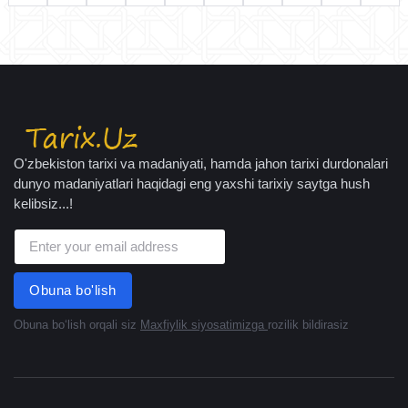
O'zbekiston tarixi va madaniyati, hamda jahon tarixi durdonalari
dunyo madaniyatlari haqidagi eng yaxshi tarixiy saytga hush
kelibsiz...!
Obuna bo'lish
Obuna boʻlish orqali siz
Maxfiylik siyosatimizga
rozilik bildirasiz