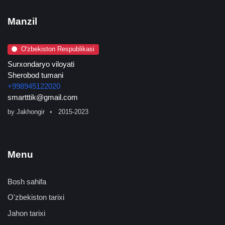
Manzil
O'zbekiston Respublikasi
Surxondaryo viloyati
Sherobod tumani
+998945122020
smartttik@gmail.com
by
Jakhongir
2015-2023
Menu
Bosh sahifa
O'zbekiston tarixi
Jahon tarixi