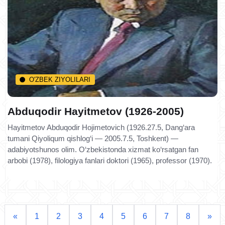
O'ZBEK ZIYOLILARI
Abduqodir Hayitmetov (1926-2005)
Hayitmetov Abduqodir Hojimetovich (1926.27.5, Dang‘ara
tumani Qiyoliqum qishlog‘i — 2005.7.5, Toshkent) —
adabiyotshunos olim. O‘zbekistonda xizmat ko‘rsatgan fan
arbobi (1978), filologiya fanlari doktori (1965), professor (1970).
«
1
2
3
4
5
6
7
8
»