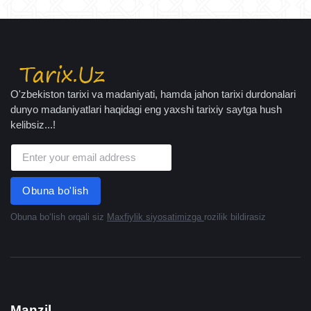
O'zbekiston tarixi va madaniyati, hamda jahon tarixi durdonalari
dunyo madaniyatlari haqidagi eng yaxshi tarixiy saytga hush
kelibsiz...!
Obuna bo'lish
Obuna boʻlish orqali siz
Maxfiylik siyosatimizga
rozilik bildirasiz
Manzil