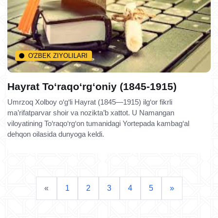
O'ZBEK ZIYOLILARI
Hayrat To‘raqo‘rg‘oniy (1845-1915)
Umrzoq Xolboy o‘g‘li Hayrat (1845—1915) ilg‘or fikrli
ma’rifatparvar shoir va nozikta’b xattot. U Namangan
viloyatining To‘raqo‘rg‘on tumanidagi Yortepada kambag‘al
dehqon oilasida dunyoga keldi.
«
1
2
3
4
5
»