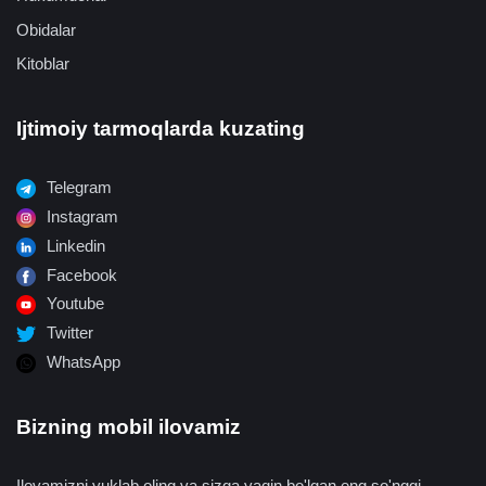
Obidalar
Kitoblar
Ijtimoiy tarmoqlarda kuzating
Telegram
Instagram
Linkedin
Facebook
Youtube
Twitter
WhatsApp
Bizning mobil ilovamiz
Ilovamizni yuklab oling va sizga yaqin bo'lgan eng so'nggi