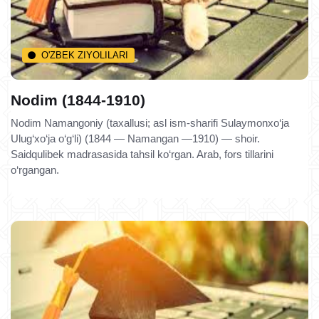
O'ZBEK ZIYOLILARI
Nodim (1844-1910)
Nodim Namangoniy (taxallusi; asl ism-sharifi Sulaymonxo‘ja
Ulug‘xo‘ja o‘g‘li) (1844 — Namangan —1910) — shoir.
Saidqulibek madrasasida tahsil ko‘rgan. Arab, fors tillarini
o‘rgangan.