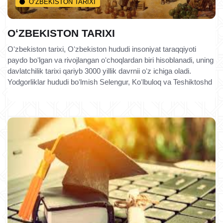
O‘ZBEKISTON TARIXI
OʻZBEKISTON TARIXI
Oʻzbekiston tarixi, Oʻzbekiston hududi insoniyat taraqqiyoti
paydo boʻlgan va rivojlangan oʻchoqlardan biri hisoblanadi, uning
davlatchilik tarixi qariyb 3000 yillik davrnii oʻz ichiga oladi.
Yodgorliklar hududi boʻlmish Selengur, Koʻlbuloq va Teshiktoshd