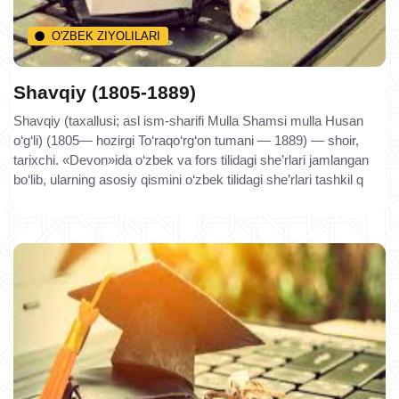
O'ZBEK ZIYOLILARI
Shavqiy (1805-1889)
Shavqiy (taxallusi; asl ism-sharifi Mulla Shamsi mulla Husan
o‘g‘li) (1805— hozirgi To‘raqo‘rg‘on tumani — 1889) — shoir,
tarixchi. «Devon»ida o‘zbek va fors tilidagi she’rlari jamlangan
bo‘lib, ularning asosiy qismini o‘zbek tilidagi she’rlari tashkil q