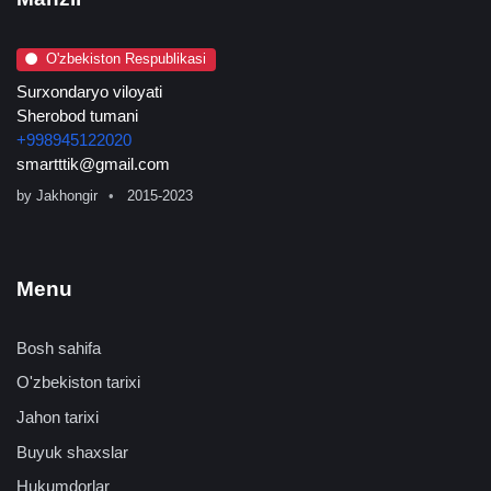
O'zbekiston Respublikasi
Surxondaryo viloyati
Sherobod tumani
+998945122020
smartttik@gmail.com
by
Jakhongir
2015-2023
Menu
Bosh sahifa
O'zbekiston tarixi
Jahon tarixi
Buyuk shaxslar
Hukumdorlar