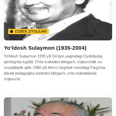
O'ZBEK ZIYOLILARI
Yo‘ldosh Sulaymon (1935-2004)
Yo‘ldosh Sulaymon 1935 yili Qo‘qon yaqinidagi Oydinbuloq
qishlog‘ida tug‘ildi. O‘rta maktabni bitirgach, o‘qituvchilik va
murabbiylik qildi. 1960 yili Mirzo Ulug‘bek nomidagi Farg‘ona
davlat pedagogika institutini bitirgach, o‘rta maktablarda
o‘qituvchi,