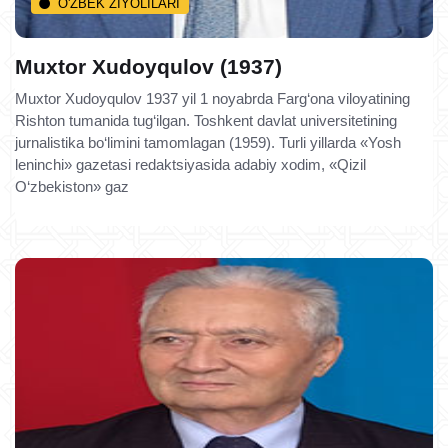
O'ZBEK ZIYOLILARI
Muxtor Xudoyqulov (1937)
Muxtor Xudoyqulov 1937 yil 1 noyabrda Farg‘ona viloyatining
Rishton tumanida tug‘ilgan. Toshkent davlat universitetining
jurnalistika bo‘limini tamomlagan (1959). Turli yillarda «Yosh
leninchi» gazetasi redaktsiyasida adabiy xodim, «Qizil
O‘zbekiston» gaz