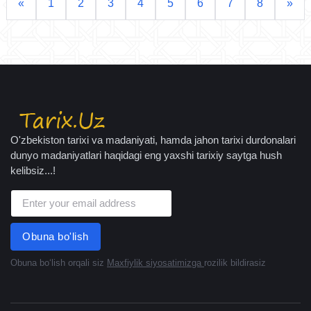
«
1
2
3
4
5
6
7
8
»
O'zbekiston tarixi va madaniyati, hamda jahon tarixi durdonalari
dunyo madaniyatlari haqidagi eng yaxshi tarixiy saytga hush
kelibsiz...!
Obuna bo'lish
Obuna boʻlish orqali siz
Maxfiylik siyosatimizga
rozilik bildirasiz