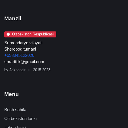
Manzil
O'zbekiston Respublikasi
Surxondaryo viloyati
Sherobod tumani
+998945122020
smartttik@gmail.com
by
Jakhongir
2015-2023
Menu
Bosh sahifa
O'zbekiston tarixi
Jahon tarixi