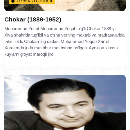
O'ZBEK ZIYOLILARI
Chokar (1889-1952)
Muhammad Yusuf Muhammad Yoqub o‘g‘li Chokar 1889 yil
Xiva shahrida tug‘ildi va o‘sha yerning maktab va madrasalarida
tahsil oldi. Chokarning dadasi Muhammad Yoqub Xarrot
Xorazmda juda mashhur mashshoq bo‘lgan. Ayniqsa klassik
kuylarni g‘oyat maroqli ijro