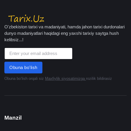
O'zbekiston tarixi va madaniyati, hamda jahon tarixi durdonalari
dunyo madaniyatlari haqidagi eng yaxshi tarixiy saytga hush
kelibsiz...!
Obuna bo'lish
Obuna boʻlish orqali siz
Maxfiylik siyosatimizga
rozilik bildirasiz
Manzil