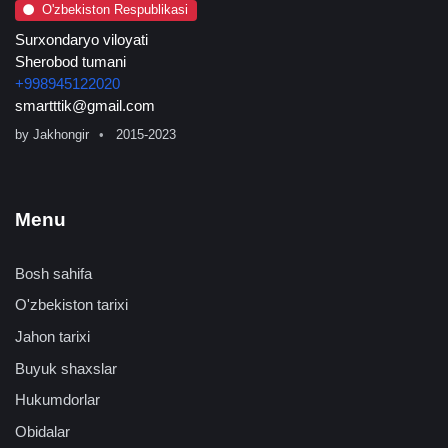
O'zbekiston Respublikasi
Surxondaryo viloyati
Sherobod tumani
+998945122020
smartttik@gmail.com
by
Jakhongir
2015-2023
Menu
Bosh sahifa
O'zbekiston tarixi
Jahon tarixi
Buyuk shaxslar
Hukumdorlar
Obidalar