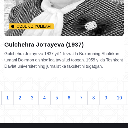
O'ZBEK ZIYOLILARI
Gulchehra Jo‘rayeva (1937)
Gulchehra Jo‘rayeva 1937 yil 1 fevralda Buxoroning Shofirkon
tumani Do‘rmon qishlog‘ida tavallud topgan. 1959 yilda Toshkent
Davlat universitetining jurnalistika fakultetini tugatgan.
1
2
3
4
5
6
7
8
9
10