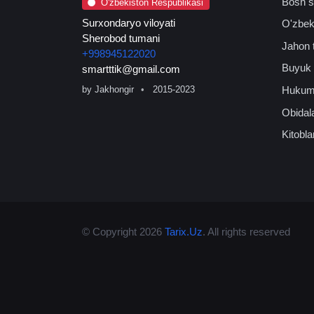
Bosh s
O'zbekiston Respublikasi
Surxondaryo viloyati
O'zbeki
Sherobod tumani
Jahon t
+998945122020
Buyuk 
smartttik@gmail.com
Hukum
by
Jakhongir
2015-2023
Obidal
Kitobla
© Copyright 2026
Tarix.Uz
. All rights reserved