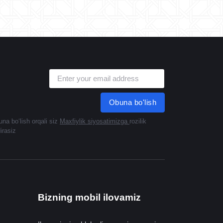
Obuna bo'lish
na boʻlish orqali siz
Maxfiylik siyosatimizga
rozilik
dirasiz
Bizning mobil ilovamiz