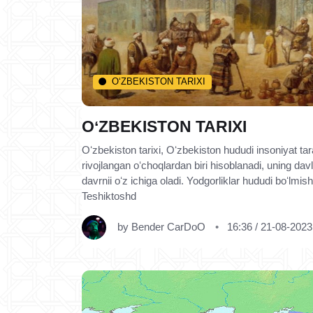
O‘ZBEKISTON TARIXI
OʻZBEKISTON TARIXI
Oʻzbekiston tarixi, Oʻzbekiston hududi insoniyat ta
rivojlangan oʻchoqlardan biri hisoblanadi, uning davlat
davrnii oʻz ichiga oladi. Yodgorliklar hududi boʻlmis
Teshiktoshd
by
Bender CarDoO
16:36 / 21-08-2023