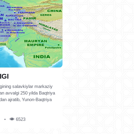
IGI
ligining salavkiylar markaziy
an avvalgi 250 yilda Baqtriya
idan ajratib, Yunon-Baqtriya
6523