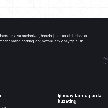
ston tarixi va madaniyati, hamda jahon tarixi durdonalari
madaniyatlari haqidagi eng yaxshi tarixiy saytga hush
...!
Obu
bil
u
Ijtimoiy tarmoqlarda
kuzating