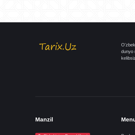
O'zbeki
dunyo 
kelibsiz
Manzil
Men