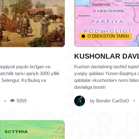
O‘ZBEKISTON TARIXI
KUSHONLAR DAVL
raqqiyoti paydo boʻlgan va
Kushon davlatining tashkil topi
chilik tarixi qariyb 3000 yillik
yuejey qabilasi Yunon-Baqtriya da
h Selengur, Koʻlbuloq va
qabilalar «kushonlar» nomi bilan
davlatiga bostiri
9359
by
Bender CarDoO