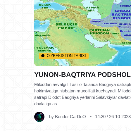
O‘ZBEKISTON TARIXI
YUNON-BAQTRIYA PODSHOL
Miloddan avvalgi III asr o'rtalarida Baqgriya satrap
hokimiyatiga nisbatan muxolifati kuchayadi. Milodd
satrapi Diodot Baqgriya yerlarini Salavkiylar davlat
davlatiga as
by
Bender CarDoO
14:20 / 26-10-2023