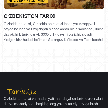
O‘ZBEKISTON TARIXI
OʻZBEKISTON TARIXI
Oʻzbekiston tarixi, Oʻzbekiston hududi insoniyat taraqqiyoti
paydo boʻlgan va rivojlangan oʻchoqlardan biri hisoblanadi, uning
davlatchilik tarixi qariyb 3000 yillik davrnii oʻz ichiga oladi.
Yodgorliklar hududi boʻlmish Selengur, Koʻlbuloq va Teshiktoshd
O'zbekiston tarixi va madaniyati, hamda jahon tarixi durdonalari
dunyo madaniyatlari haqidagi eng yaxshi tarixiy saytga hush