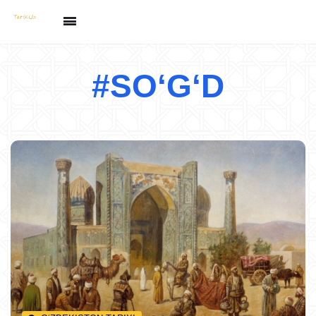
#SOʻGʻD