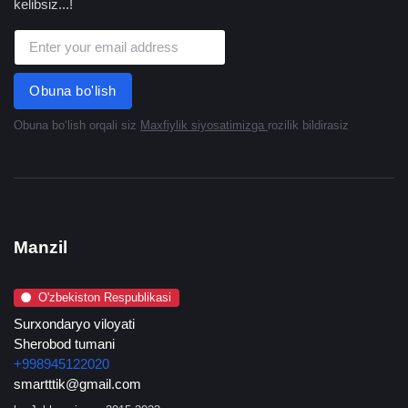
kelibsiz...!
Obuna bo'lish
Obuna boʻlish orqali siz
Maxfiylik siyosatimizga
rozilik bildirasiz
Manzil
O'zbekiston Respublikasi
Surxondaryo viloyati
Sherobod tumani
+998945122020
smartttik@gmail.com