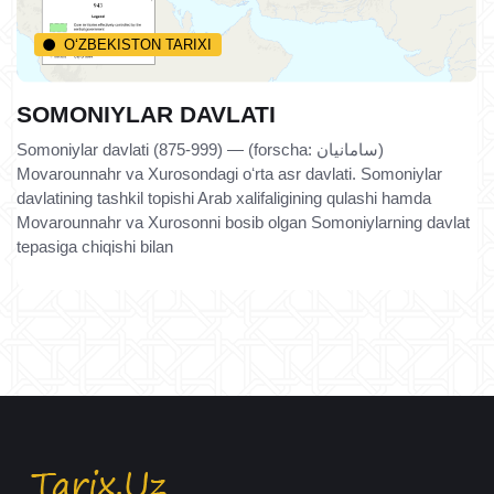
O‘ZBEKISTON TARIXI
SOMONIYLAR DAVLATI
Somoniylar davlati (875-999) — (forscha: سامانیان)
Movarounnahr va Xurosondagi oʻrta asr davlati. Somoniylar
davlatining tashkil topishi Arab xalifaligining qulashi hamda
Movarounnahr va Xurosonni bosib olgan Somoniylarning davlat
tepasiga chiqishi bilan