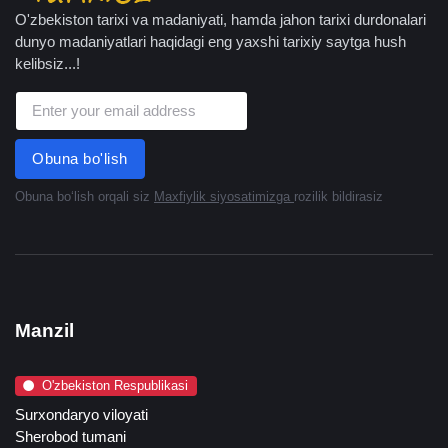
O'zbekiston tarixi va madaniyati, hamda jahon tarixi durdonalari
dunyo madaniyatlari haqidagi eng yaxshi tarixiy saytga hush
kelibsiz...!
Obuna bo'lish
Obuna boʻlish orqali siz
Maxfiylik siyosatimizga
rozilik bildirasiz
Manzil
O'zbekiston Respublikasi
Surxondaryo viloyati
Sherobod tumani