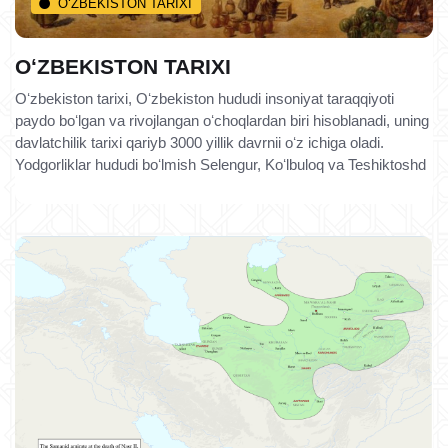
O‘ZBEKISTON TARIXI
OʻZBEKISTON TARIXI
Oʻzbekiston tarixi, Oʻzbekiston hududi insoniyat taraqqiyoti
paydo boʻlgan va rivojlangan oʻchoqlardan biri hisoblanadi, uning
davlatchilik tarixi qariyb 3000 yillik davrnii oʻz ichiga oladi.
Yodgorliklar hududi boʻlmish Selengur, Koʻlbuloq va Teshiktoshd