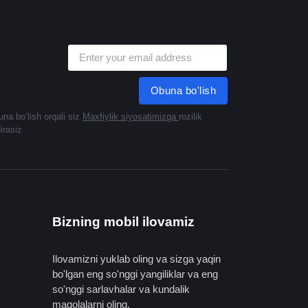
Obuna bo'lish
na boʻlish orqali siz
Maxfiylik siyosatimizga
rozilik
dirasiz
Bizning mobil ilovamiz
Ilovamizni yuklab oling va sizga yaqin
bo'lgan eng so'nggi yangiliklar va eng
so'nggi sarlavhalar va kundalik
maqolalarni oling.