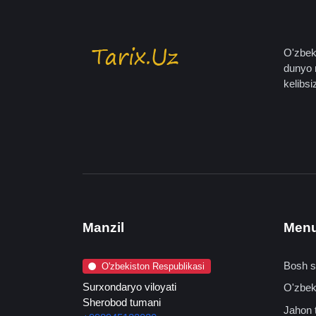
O'zbeki
dunyo 
kelibsiz
Manzil
Men
Bosh s
O'zbekiston Respublikasi
Surxondaryo viloyati
O'zbeki
Sherobod tumani
Jahon t