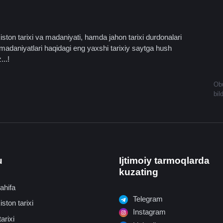
ston tarixi va madaniyati, hamda jahon tarixi durdonalari
madaniyatlari haqidagi eng yaxshi tarixiy saytga hush
...!
Obu
bil
u
Ijtimoiy tarmoqlarda
kuzating
ahifa
Telegram
ston tarixi
Instagram
arixi