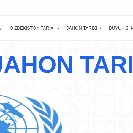
A
O‘ZBEKISTON TARIXI
JAHON TARIXI
BUYUK SH
JAHON TARI