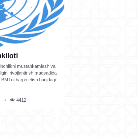
kiloti
 tinchlikni mustahkamlash va
igini rivojlantirish maqsadida
n. BMTni barpo etish haqidagi
4412