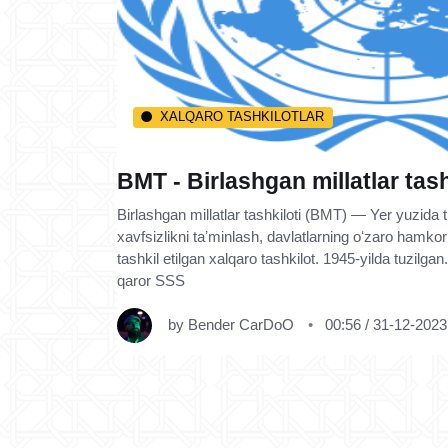
XALQARO TASHKILOTLAR
BMT - Birlashgan millatlar tash
Birlashgan millatlar tashkiloti (BMT) — Yer yuzida
xavfsizlikni taʼminlash, davlatlarning oʻzaro hamkorl
tashkil etilgan xalqaro tashkilot. 1945-yilda tuzilga
qaror SSS
by
Bender CarDoO
00:56 / 31-12-2023