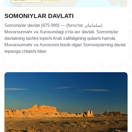
SOMONIYLAR DAVLATI
Somoniylar davlati (875-999) — (forscha: سامانیان)
Movarounnahr va Xurosondagi oʻrta asr davlati. Somoniylar
davlatining tashkil topishi Arab xalifaligining qulashi hamda
Movarounnahr va Xurosonni bosib olgan Somoniylarning davlat
tepasiga chiqishi bilan