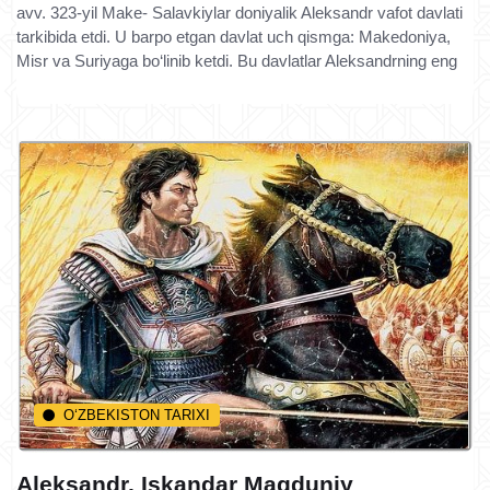
avv. 323-yil Make- Salavkiylar doniyalik Aleksandr vafot davlati
tarkibida etdi. U barpo etgan davlat uch qismga: Makedoniya,
Misr va Suriyaga bo‘linib ketdi. Bu davlatlar Aleksandrning eng
O‘ZBEKISTON TARIXI
Aleksandr, Iskandar Maqduniy