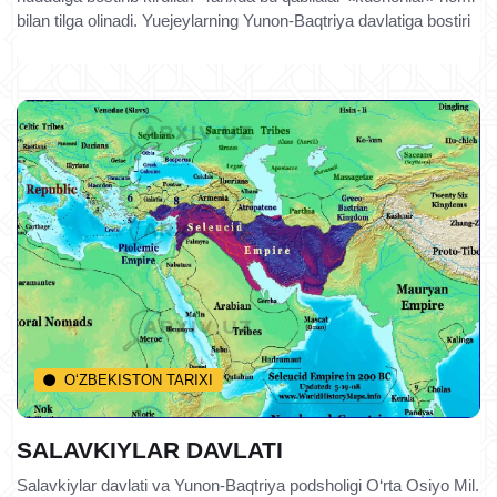
bilan tilga olinadi. Yuejeylarning Yunon-Baqtriya davlatiga bostiri
O‘ZBEKISTON TARIXI
SALAVKIYLAR DAVLATI
Salavkiylar davlati va Yunon-Baqtriya podsholigi O‘rta Osiyo Mil.