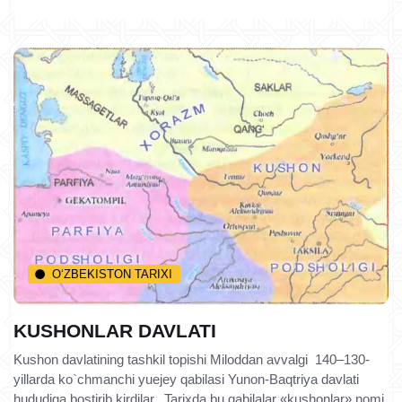
O‘ZBEKISTON TARIXI
KUSHONLAR DAVLATI
Kushon davlatining tashkil topishi Miloddan avvalgi 140–130-
yillarda ko`chmanchi yuejey qabilasi Yunon-Baqtriya davlati
hududiga bostirib kirdilar. Tarixda bu qabilalar «kushonlar» nomi