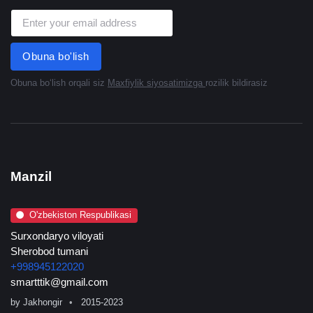
Obuna bo'lish
Obuna boʻlish orqali siz
Maxfiylik siyosatimizga
rozilik bildirasiz
Manzil
O'zbekiston Respublikasi
Surxondaryo viloyati
Sherobod tumani
+998945122020
smartttik@gmail.com
by
Jakhongir
2015-2023