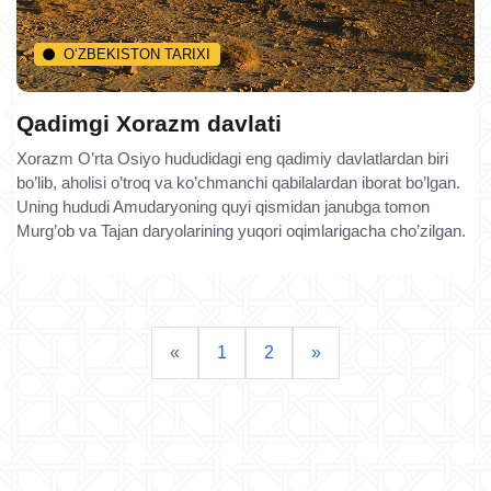
O‘ZBEKISTON TARIXI
Qadimgi Xorazm davlati
Xorazm O’rta Osiyo hududidagi eng qadimiy davlatlardan biri
bo’lib, aholisi o’troq va ko’chmanchi qabilalardan iborat bo’lgan.
Uning hududi Amudaryoning quyi qismidan janubga tomon
Murg’ob va Tajan daryolarining yuqori oqimlarigacha cho’zilgan.
«
1
2
»