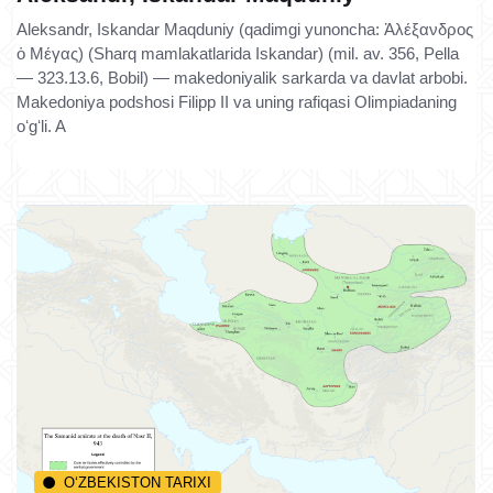
Aleksandr, Iskandar Maqduniy (qadimgi yunoncha: Ἀλέξανδρος
ὁ Μέγας) (Sharq mamlakatlarida Iskandar) (mil. av. 356, Pella
— 323.13.6, Bobil) — makedoniyalik sarkarda va davlat arbobi.
Makedoniya podshosi Filipp II va uning rafiqasi Olimpiadaning
oʻgʻli. A
O‘ZBEKISTON TARIXI