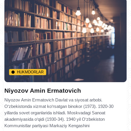
HUKMDORLAR
Niyozov Amin Ermatovich
Niyozov Amin Ermatovich Davlat va siyosat arbobi.
O‘zbekistonda xizmat ko‘rsatgan binokor (1973). 1920-30
yillarda sovet organlarida ishladi. Moskvadagi Sanoat
akademiyasida o‘qidi (1930-34). 1940 yil O‘zbekiston
Kommunistlar partiyasi Markaziy Kengashini