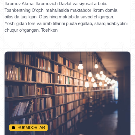
Ikromov Akmal Ikromovich Davlat va siyosat arbobi.
Toshkentning O‘qchi mahallasida maktabdor Ikrom domla
oilasida tug‘ilgan. Otasining maktabida savod chiqargan.
Yoshligidan fors va arab tillarini puxta egallab, sharq adabiyotini
chuqur o‘rgangan. Toshken
HUKMDORLAR