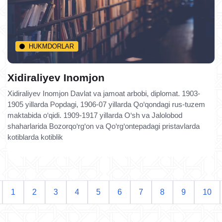
HUKMDORLAR
Xidiraliyev Inomjon
Xidiraliyev Inomjon Davlat va jamoat arbobi, diplomat. 1903-
1905 yillarda Popdagi, 1906-07 yillarda Qo‘qondagi rus-tuzem
maktabida o‘qidi. 1909-1917 yillarda O‘sh va Jalolobod
shaharlarida Bozorqo‘rg‘on va Qo‘rg‘ontepadagi pristavlarda
kotiblarda kotiblik
1
2
3
4
5
6
7
8
9
10