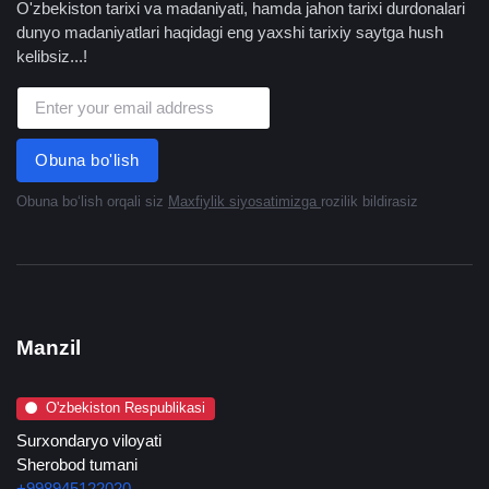
O'zbekiston tarixi va madaniyati, hamda jahon tarixi durdonalari
dunyo madaniyatlari haqidagi eng yaxshi tarixiy saytga hush
kelibsiz...!
Obuna bo'lish
Obuna boʻlish orqali siz
Maxfiylik siyosatimizga
rozilik bildirasiz
Manzil
O'zbekiston Respublikasi
Surxondaryo viloyati
Sherobod tumani
+998945122020