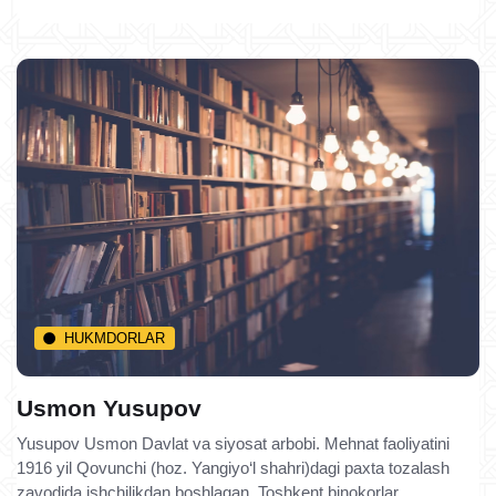
HUKMDORLAR
Usmon Yusupov
Yusupov Usmon Davlat va siyosat arbobi. Mehnat faoliyatini
1916 yil Qovunchi (hoz. Yangiyo‘l shahri)dagi paxta tozalash
zavodida ishchilikdan boshlagan. Toshkent binokorlar