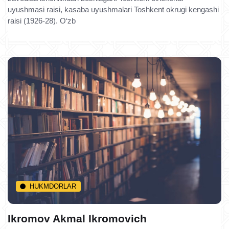
uyushmasi raisi, kasaba uyushmalari Toshkent okrugi kengashi
raisi (1926-28). O‘zb
HUKMDORLAR
Ikromov Akmal Ikromovich