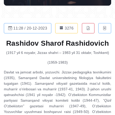
11:28 / 20-12-2023
3276
Rashidov Sharof Rashidovich
(1917 yil 6 noyabr, Jizzax shahri – 1983 yil 31 oktabr, Toshkent)
(1959-1983)
Davlat va jamoat arbobi, yozuvchi. Jizzax pedagogika texnikumini
(1935), Samarqand Davlat universitetining filologiya fakultetini
tugatgan (1941).
Samarqand viloyati
gazetasida mas’ul kotib,
muharrir o‘rinbosari va muharrir (1937-41, 1943). 2-jahon urushi
qatnashchisi (1941 yil noyabr -1942). O‘zbekiston Kommunistlar
partiyasi Samarqand viloyat komiteti kotibi (1944-47),
“Qizil
O‘zbekiston”
gazetasi muharriri (1947-49), O‘zbekiston
Yozuvchilar uyushmasi boshqaruvi raisi (1949-50). O‘zbekiston