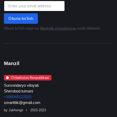
Obuna bo'lish
Obuna boʻlish orqali siz
Maxfiylik siyosatimizga
rozilik bildirasiz
Manzil
O'zbekiston Respublikasi
Surxondaryo viloyati
Sherobod tumani
+998945122020
smartttik@gmail.com
by
Jakhongir
2015-2023