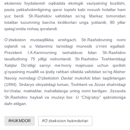
ekstensiv foydalanish oqibatida ekologik vaziyatning buzilishi,
paxta yakkahokimligining qaror topishi kabi noxush holatlar ham
yuz berdi. Sh.Rashidov vafotidan so‘ng Markaz tomonidan
totalitar tuzumning barcha kirdikorlari unga yuklanib, 80 yillar
qatag‘onida nohaq qoralandi.
O‘zbekiston mustaqillikka erishgach, Sh.Rashidovning nomi
oqlandi va u Vatanimiz tarixidagi munosib o‘rnini egalladi.
Prezident
I.A.Karimov
ning tashabbusi bilan Sh.Rashidov
tavalludining
75 yilligi
nishonlandi. Sh.Rashidov Toshkentdagi
Xalqlar Do‘stligi saroyi me’moriy majmuasi uchun qurilish
g‘oyasining muallifi va ijodiy rahbari sifatida vafotidan so‘ng Alisher
Navoiy nomidagi
O‘zbekiston Davlat
mukofoti bilan taqdirlangan
(1994). Sirdaryo viloyatidagi tuman, Toshkent va Jizzax shahridagi
ko‘chalar, maktablar, mahallalarga uning nomi berilgan. Jizzaxda
Sh.Rashidov haykali va muzeyi bor. U
“Chig‘atoy”
qabristoniga
dafn etilgan.
#HUKMDOR
#O‘zbekiston hukmdorlari