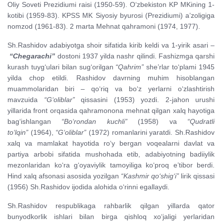
Oliy Soveti Prezidiumi raisi (1950-59). O‘zbekiston KP MKining 1-
kotibi (1959-83). KPSS MK Siyosiy byurosi (Prezidiumi) a’zoligiga
nomzod (1961-83). 2 marta Mehnat qahramoni (1974, 1977).
Sh.Rashidov adabiyotga shoir sifatida kirib keldi va 1-yirik asari –
“Chegarachi”
dostoni 1937 yilda nashr qilindi. Fashizmga qarshi
kurash tuyg‘ulari bilan sug‘orilgan
“Qahrim”
she’rlar to‘plami 1945
yilda chop etildi. Rashidov davrning muhim hisoblangan
muammolaridan biri – qo‘riq va bo‘z yerlarni o‘zlashtirish
mavzuida
“G‘oliblar”
qissasini (1953) yozdi. 2-jahon urushi
yillarida front orqasida qahramonona mehnat qilgan xalq hayotiga
bag‘ishlangan
“Bo‘rondan kuchli”
(1958) va
“Qudratli
to‘lqin”
(1964),
“G‘oliblar”
(1972) romanlarini yaratdi. Sh.Rashidov
xalq va mamlakat hayotida ro‘y bergan voqealarni davlat va
partiya arbobi sifatida mushohada etib, adabiyotning badiiylik
mezonlaridan ko‘ra g‘oyaviylik tamoyiliga ko‘proq e’tibor berdi.
Hind xalq afsonasi asosida yozilgan
“Kashmir qo‘shig‘i”
lirik qissasi
(1956) Sh.Rashidov ijodida alohida o‘rinni egallaydi.
Sh.Rashidov respublikaga rahbarlik qilgan yillarda qator
bunyodkorlik ishlari bilan birga qishloq xo‘jaligi yerlaridan