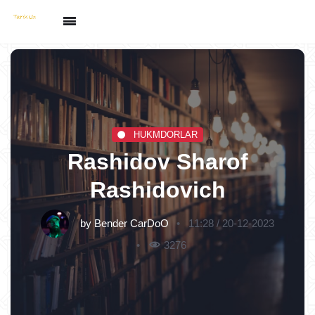
HUKMDORLAR
Rashidov Sharof
Rashidovich
by
Bender CarDoO
11:28 / 20-12-2023
3276