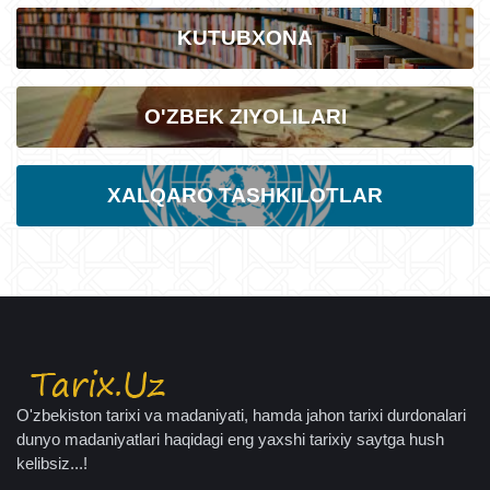
KUTUBXONA
O'ZBEK ZIYOLILARI
XALQARO TASHKILOTLAR
O'zbekiston tarixi va madaniyati, hamda jahon tarixi durdonalari
dunyo madaniyatlari haqidagi eng yaxshi tarixiy saytga hush
kelibsiz...!