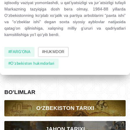
iqtisodiy vaziyat yomonlashdi, u qat’iyatsizligi va jur’atsizligi tufayli
Markazning tazyiqiga dosh bera olmay, 1984-88 yillarda
O‘zbekistonning ko‘plab xo‘jalik va partiya arboblarini “paxta ishi”
va “o‘zbeklar ishi” degan soxta siyosiy ayblovlar natijasida
qatag‘on qilinishiga, xalqning milliy g‘ururi va qadriyatlari
kamsitilishiga yo‘l qo‘yib berdi.
#FARG'ONA
#HUKMDOR
#O‘zbekiston hukmdorlari
BO'LIMLAR
O‘ZBEKISTON TARIXI
JAHON TARIXI