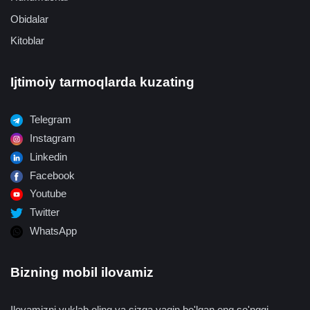
Obidalar
Kitoblar
Ijtimoiy tarmoqlarda kuzating
Telegram
Instagram
Linkedin
Facebook
Youtube
Twitter
WhatsApp
Bizning mobil ilovamiz
Ilovamizni yuklab oling va sizga yaqin bo'lgan eng so'nggi