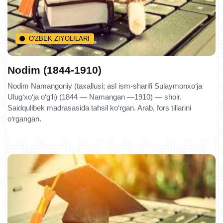
O'ZBEK ZIYOLILARI
Nodim (1844-1910)
Nodim Namangoniy (taxallusi; asl ism-sharifi Sulaymonxo‘ja
Ulug‘xo‘ja o‘g‘li) (1844 — Namangan —1910) — shoir.
Saidqulibek madrasasida tahsil ko‘rgan. Arab, fors tillarini
o‘rgangan.