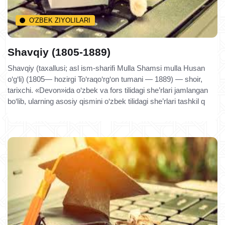
O'ZBEK ZIYOLILARI
Shavqiy (1805-1889)
Shavqiy (taxallusi; asl ism-sharifi Mulla Shamsi mulla Husan
o‘g‘li) (1805— hozirgi To‘raqo‘rg‘on tumani — 1889) — shoir,
tarixchi. «Devon»ida o‘zbek va fors tilidagi she’rlari jamlangan
bo‘lib, ularning asosiy qismini o‘zbek tilidagi she’rlari tashkil q