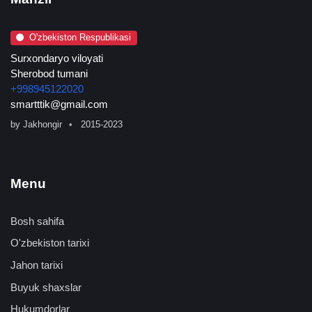
O'zbekiston Respublikasi
Surxondaryo viloyati
Sherobod tumani
+998945122020
smartttik@gmail.com
by
Jakhongir
2015-2023
Menu
Bosh sahifa
O'zbekiston tarixi
Jahon tarixi
Buyuk shaxslar
Hukumdorlar