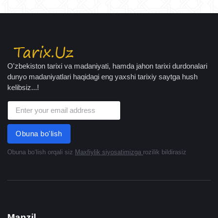
O'zbekiston tarixi va madaniyati, hamda jahon tarixi durdonalari
dunyo madaniyatlari haqidagi eng yaxshi tarixiy saytga hush
kelibsiz...!
Obuna bo'lish
Obuna boʻlish orqali siz
Maxfiylik siyosatimizga
rozilik bildirasiz
Manzil