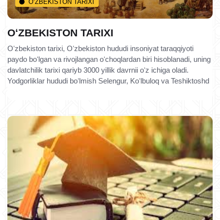
O‘ZBEKISTON TARIXI
OʻZBEKISTON TARIXI
Oʻzbekiston tarixi, Oʻzbekiston hududi insoniyat taraqqiyoti
paydo boʻlgan va rivojlangan oʻchoqlardan biri hisoblanadi, uning
davlatchilik tarixi qariyb 3000 yillik davrnii oʻz ichiga oladi.
Yodgorliklar hududi boʻlmish Selengur, Koʻlbuloq va Teshiktoshd