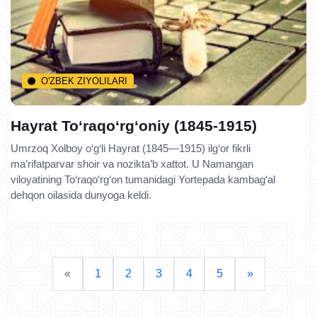
O'ZBEK ZIYOLILARI
Hayrat To‘raqo‘rg‘oniy (1845-1915)
Umrzoq Xolboy o‘g‘li Hayrat (1845—1915) ilg‘or fikrli
ma’rifatparvar shoir va nozikta’b xattot. U Namangan
viloyatining To‘raqo‘rg‘on tumanidagi Yortepada kambag‘al
dehqon oilasida dunyoga keldi.
«
1
2
3
4
5
»